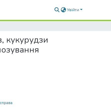
Увійти
в, кукурудзи
гнозування
 справа