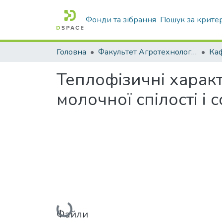
Фонди та зібрання
Пошук за крите
Головна
Факультет Агротехнологій та екології
Теплофізичні характ
молочної спілості і
Вантажиться...
Файли