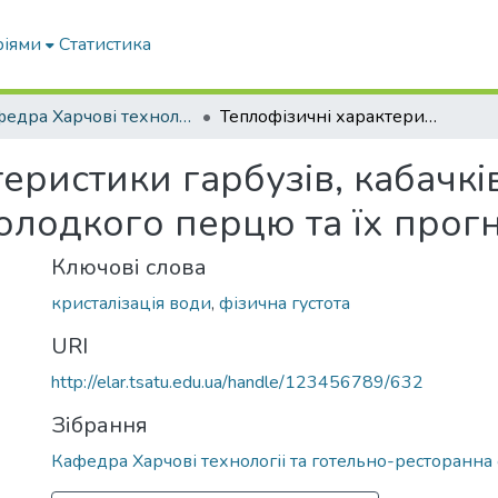
ріями
Статистика
Кафедра Харчові технологіі та готельно-ресторанна справа
Теплофізичні характеристики гарбузів, кабачків, кукурудзи молочної спілості і солодкого перцю та їх прогнозування
еристики гарбузів, кабачкі
 солодкого перцю та їх про
Ключові слова
кристалізація води
,
фізична густота
URI
http://elar.tsatu.edu.ua/handle/123456789/632
Зібрання
Кафедра Харчові технологіі та готельно-ресторанна