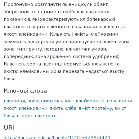
Пропонуємо розглянути пшеницю, як об’єкт
зберігання, то одними із найбільш важливих
показників, які характеризують хлібопекарські
властивості зерна пшениці є показники кількості та
якості клейковини. Кількість і якість клейковини
залежить від сорту та умов вирощування (кліматична
зона, тип ґрунту, погодно-кліматичні умови,
попередник, зона зрошення, система удобрення).
Класність зерна пшениці нормується кількістю та
якістю клейковини, хоча перевага надається вмісту
білка.
Ключові слова
пшениця
,
показники кількості клейковини
,
показники
якості клейковини
,
якість хліба
,
вміст протеїну
,
вміст
білка в зерні пшениці
URI
http://elar.tsatu.edu.ua/handle/123456789/4421