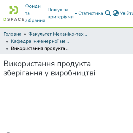
Фонди
Пошук за
та
Статистика
Увій
критеріями
зібрання
Головна
Факультет Механіко-технологічний
Кафедра Інженерної механіки та комп'ютерного проектування
Використання продукта зберігання у виробництві
Використання продукта
зберігання у виробництві