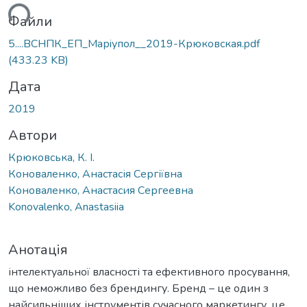
ться...
Файли
5....ВСНПК_ЕП_Марiупол__2019-Крюковская.pdf
(433.23 KB)
Дата
2019
Автори
Крюковська, К. І.
Коноваленко, Анастасія Сергіївна
Коноваленко, Анастасия Сергеевна
Konovalenko, Anastasiia
Анотація
інтелектуальної власності та ефективного просування,
що неможливо без брендингу. Бренд – це один з
найсильніших інструментів сучасного маркетингу, це