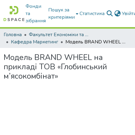
Фонди
Пошук за
та
Статистика
Увій
критеріями
зібрання
Головна
Факультет Економіки та бізнесу
Кафедра Маркетинг
Модель BRAND WHEEL на прикладі ТОВ «Глобинський м’ясокомбінат»
Модель BRAND WHEEL на
прикладі ТОВ «Глобинський
м’ясокомбінат»