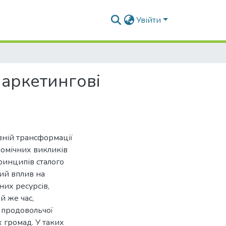
Увійти
аркетингові
вній трансформації
номічних викликів
ринципів сталого
ий вплив на
их ресурсів,
й же час,
 продовольчої
х громад. У таких