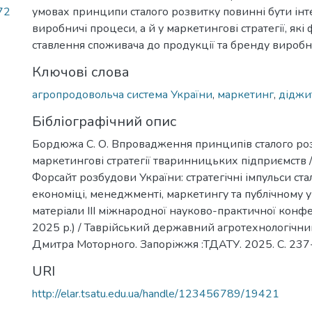
72
умовах принципи сталого розвитку повинні бути інт
виробничі процеси, а й у маркетингові стратегії, як
ставлення споживача до продукції та бренду виробн
Ключові слова
агропродовольча система України
,
маркетинг
,
діджи
Бібліографічний опис
Бордюжа С. О. Впровадження принципів сталого ро
маркетингові стратегії тваринницьких підприємств / к
Форсайт розбудови України: стратегічні імпульси ста
економіці, менеджменті, маркетингу та публічному у
матеріали ІІІ міжнародної науково-практичної конфе
2025 р.) / Таврійський державний агротехнологічний
Дмитра Моторного. Запоріжжя :ТДАТУ. 2025. С. 23
URI
http://elar.tsatu.edu.ua/handle/123456789/19421