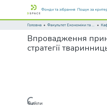
Фонди та зібрання
Пошук за крите
Головна
Факультет Економіки та бізнесу
Ка
Впровадження принц
стратегії тваринниц
Файли