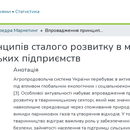
ріями
Статистика
федра Маркетинг
Впровадження принципів сталого розвитку в маркетингові стратегії тваринницьких підприємств
ипів сталого розвитку в м
ьких підприємств
Анотація
Агропродовольча система України перебуває в акти
під впливом глобальних екологічних і соціальноеко
[3]. Особливої актуальності набуває впровадження п
розвитку в тваринницькому секторі, який має значн
навколишнє середовище через споживання природн
викиди парникових газів та утворення відходів. У то
тваринництво відіграє важливу роль у забезпеченні
безпеки, зайнятості населення та підтримці сільськи