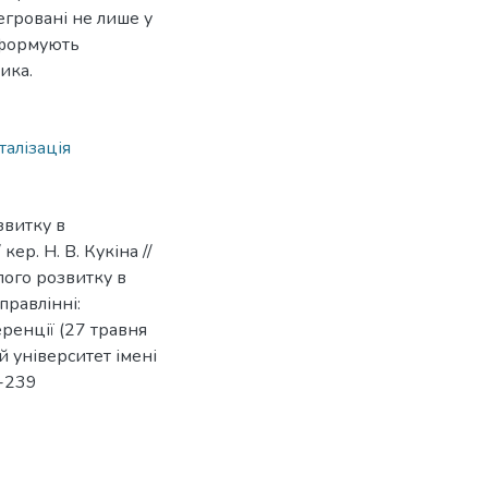
егровані не лише у
і формують
ика.
талізація
звитку в
ер. Н. В. Кукіна //
лого розвитку в
правлінні:
ренції (27 травня
 університет імені
7-239