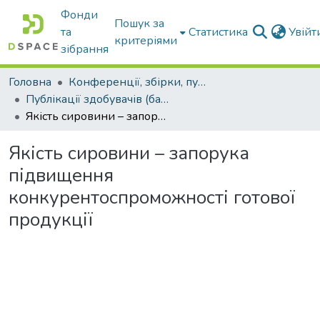
Фонди
Пошук за
та
Статистика
Увій
критеріями
зібрання
Головна
Конференції, збірки, публікації молодих вчених і здобувачів : магістрів, бакалаврів, аспірантів.
Публікації здобувачів (бакалаврів. магістрів, аспірантів)
Якість сировини – запорука підвищення конкурентоспроможності готової продукції
Якість сировини – запорука
підвищення
конкурентоспроможності готової
продукції