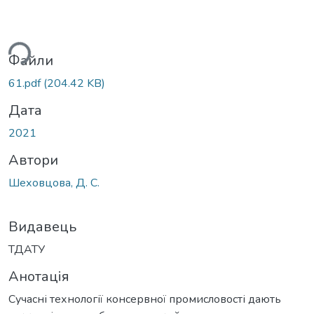
ься...
Файли
61.pdf
(204.42 KB)
Дата
2021
Автори
Шеховцова, Д. С.
Видавець
ТДАТУ
Анотація
Сучасні технології консервної промисловості дають