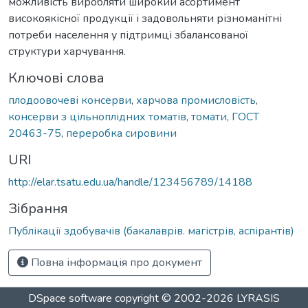
можливість виробляти широкий асортимент
високоякісної продукції і задовольняти різноманітні
потреби населення у підтримці збалансованої
структури харчування.
Ключові слова
плодоовочеві консерви
,
харчова промисловість
,
консерви з цільноплідних томатів
,
томати
,
ГОСТ
20463-75
,
переробка сировини
URI
http://elar.tsatu.edu.ua/handle/123456789/14188
Зібрання
Публікації здобувачів (бакалаврів. магістрів, аспірантів)
Повна інформація про документ
DSpace software
copyright © 2002-2026
LYRASIS