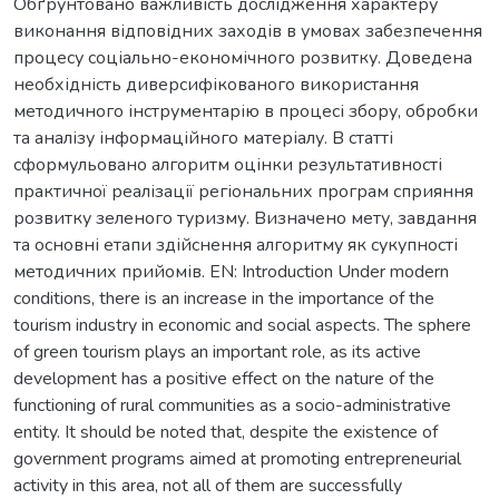
Обґрунтовано важливість дослідження характеру
виконання відповідних заходів в умовах забезпечення
процесу соціально-економічного розвитку. Доведена
необхідність диверсифікованого використання
методичного інструментарію в процесі збору, обробки
та аналізу інформаційного матеріалу. В статті
сформульовано алгоритм оцінки результативності
практичної реалізації регіональних програм сприяння
розвитку зеленого туризму. Визначено мету, завдання
та основні етапи здійснення алгоритму як сукупності
методичних прийомів. EN: Introduction Under modern
conditions, there is an increase in the importance of the
tourism industry in economic and social aspects. The sphere
of green tourism plays an important role, as its active
development has a positive effect on the nature of the
functioning of rural communities as a socio-administrative
entity. It should be noted that, despite the existence of
government programs aimed at promoting entrepreneurial
activity in this area, not all of them are successfully