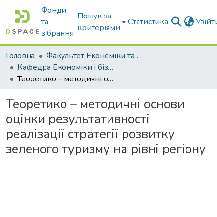
Фонди
Пошук за
та
Статистика
Увій
критеріями
зібрання
Головна
Факультет Економіки та бізнесу
Кафедра Економіки і бізнесу
Теоретико – методичні основи оцінки результативності реалізації стратегії розвитку зеленого туризму на рівні регіону
Теоретико – методичні основи
оцінки результативності
реалізації стратегії розвитку
зеленого туризму на рівні регіону