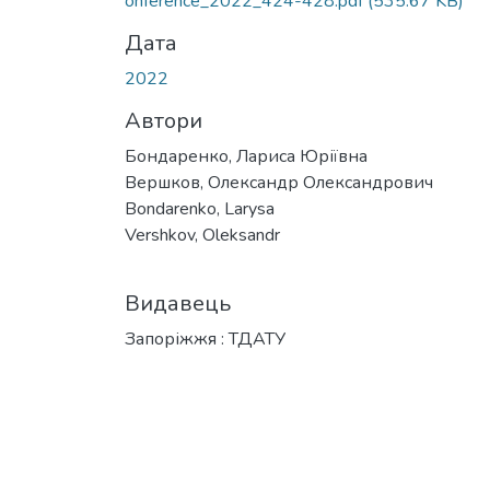
onference_2022_424-428.pdf
(535.67 KB)
Дата
2022
Автори
Бондаренко, Лариса Юріївна
Вершков, Олександр Олександрович
Bondarenko, Larysa
Vershkov, Oleksandr
Видавець
Запоріжжя : ТДАТУ