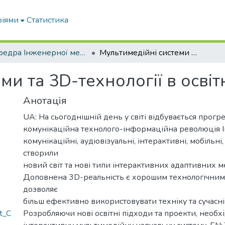
ріями
Статистика
Кафедра Інженерної механіки та комп'ютерного проектування
Мультимедійні системи та 3D-технології в освітньому процесі
ми та 3D-технології в осві
Анотація
UA: На сьогоднішній день у світі відбувається прогр
комунікаційна технолого-інформаційна революція 
комунікаційні, аудіовізуальні, інтерактивні, мобільні
створили
новий світ та нові типи інтерактивних адаптивних м
Доповнена 3D-реальність є хорошим технологічним
дозволяє
більш ефективно використовувати техніку та сучасні 
et_C
Розробляючи нові освітні підходи та проекти, необх