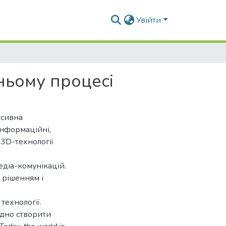
Увійти
тньому процесі
есивна
Інформаційні,
, 3D-технології
едіа-комунікацій.
 рішенням і
технології.
ідно створити