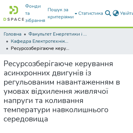
Фонди
Пошук за
та
Статистика
Увій
критеріями
зібрання
Головна
Факультет Енергетики і комп'ютерних технологій
Кафедра Електротехніки і електромеханіки ім. проф. В.В. Овчарова
Ресурсозберігаюче керування асинхронних двигунів із регульованим навантаженням в умовах відхилення живлячої напруги та коливання температури навколишнього середовища
Ресурсозберігаюче керування
асинхронних двигунів із
регульованим навантаженням в
умовах відхилення живлячої
напруги та коливання
температури навколишнього
середовища