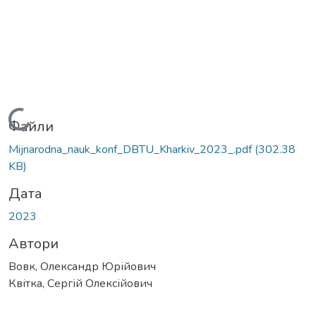
Вантажиться...
Файли
Mijnarodna_nauk_konf_DBTU_Kharkiv_2023_.pdf
(302.38
KB)
Дата
2023
Автори
Вовк, Олександр Юрійович
Квітка, Сергій Олексійович