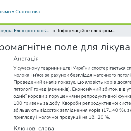
ріями
Статистика
Кафедра Електротехніки і електромеханіки ім. проф. В.В. Овчарова
Інформаційне електромагнітне поле для лікування ВРХ
ромагнітне поле для лікув
Анотація
У сучасному тваринництві України спостерігається 
молока і м’яса за рахунок безпліддя маточного поголів
Проведений аналіз показує, що яловість корів досяг
патології гонад (яєчників). Економічний збиток від 
однієї корови з порушеннями репродуктивної функц
100 гривень за добу. Хвороби репродуктивної систе
збільшують відсоток запліднення корів (17…40 %), 
приплоду і молочної продукції на 18…20 %.
Ключові слова