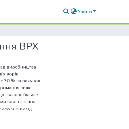
Увійти
ання ВРХ
спад виробництва
’я корів.
ає 30 % за рахунок
утримання лише
ії складає більше
ми корів значно
знижують вихід