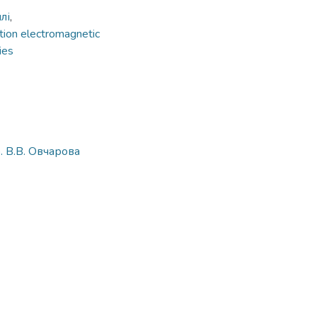
лі
,
tion electromagnetic
ies
. В.В. Овчарова