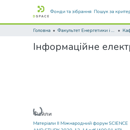
Фонди та зібрання
Пошук за крите
Головна
Факультет Енергетики і комп'ютерних технологій
Інформаційне елект
Вантажиться...
Файли
Матеріали II Міжнародний форум SCIENCE