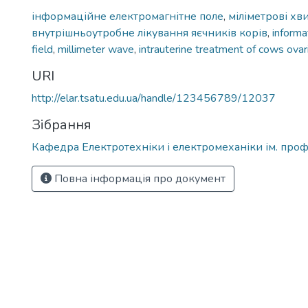
інформаційне електромагнітне поле
,
міліметрові хви
внутрішньоутробне лікування яєчників корів
,
informa
field
,
millimeter wave
,
intrauterine treatment of cows ovar
URI
http://elar.tsatu.edu.ua/handle/123456789/12037
Зібрання
Кафедра Електротехніки і електромеханіки ім. проф
Повна інформація про документ