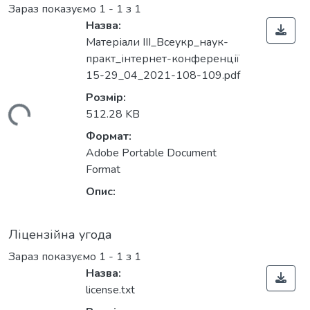
Зараз показуємо
1 - 1 з 1
Назва:
Матеріали IІI_Всеукр_наук-
практ_інтернет-конференції
15-29_04_2021-108-109.pdf
Розмір:
житься...
512.28 KB
Формат:
Adobe Portable Document
Format
Опис:
Ліцензійна угода
Зараз показуємо
1 - 1 з 1
Назва:
license.txt