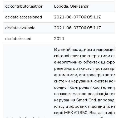
dc.contributor.author
Loboda, Oleksandr
dc.date.accessioned
2021-06-07T06:05:11Z
dc.date.available
2021-06-07T06:05:11Z
dc.date.issued
2021
В даний час одним з напрямків
світової електроенергетики є з
енергетичних об'єктах цифров
релейного захисту, протиаварій
автоматики, контролерів автом
системи керування, систем ком
обліку і контролю якості електрое
почалося масове реалізація техн
керування Smart Grid, впровад
класу цифрових підстанцій, на б
серії МЕК 61850. Взагалі цифро