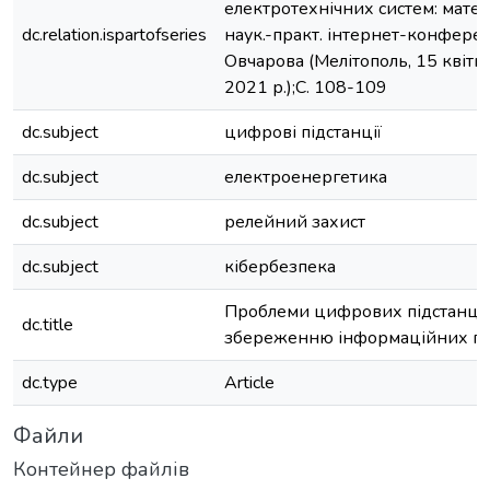
електротехнічних систем: матері
dc.relation.ispartofseries
наук.-практ. інтернет-конференці
Овчарова (Мелітополь, 15 квітня
2021 р.);С. 108-109
dc.subject
цифрові підстанції
dc.subject
електроенергетика
dc.subject
релейний захист
dc.subject
кібербезпека
Проблеми цифрових підстанцій
dc.title
збереженню інформаційних по
dc.type
Article
Файли
Контейнер файлів