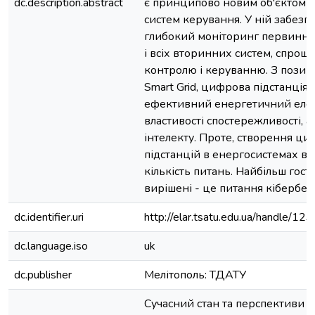
dc.description.abstract
є принципово новим об'єктом з
систем керування. У ній забезп
глибокий моніторинг первинно
і всіх вторинних систем, спрощ
контролю і керуванню. З позиці
Smart Grid, цифрова підстанція 
ефективний енергетичний елем
властивості спостережливості, а
інтелекту. Проте, створення ц
підстанцій в енергосистемах в
кількість питань. Найбільш гостр
вирішені - це питання кібербез
dc.identifier.uri
http://elar.tsatu.edu.ua/handle/
dc.language.iso
uk
dc.publisher
Мелітополь: ТДАТУ
Сучасний стан та перспективи 