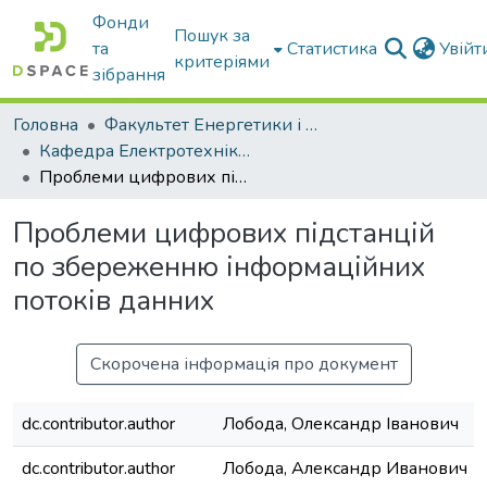
Фонди
Пошук за
та
Статистика
Увій
критеріями
зібрання
Головна
Факультет Енергетики і комп'ютерних технологій
Кафедра Електротехніки і електромеханіки ім. проф. В.В. Овчарова
Проблеми цифрових підстанцій по збереженню інформаційних потоків данних
Проблеми цифрових підстанцій
по збереженню інформаційних
потоків данних
Скорочена інформація про документ
dc.contributor.author
Лобода, Олександр Іванович
dc.contributor.author
Лобода, Александр Иванович