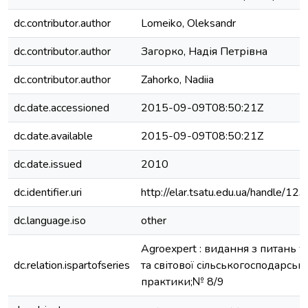
dc.contributor.author
Lomeiko, Oleksandr
dc.contributor.author
Загорко, Надія Петрівна
dc.contributor.author
Zahorko, Nadiia
dc.date.accessioned
2015-09-09T08:50:21Z
dc.date.available
2015-09-09T08:50:21Z
dc.date.issued
2010
dc.identifier.uri
http://elar.tsatu.edu.ua/handle/
dc.language.iso
other
Agroexpert : видання з питань у
dc.relation.ispartofseries
та світової сільськогосподарсько
практики;№ 8/9