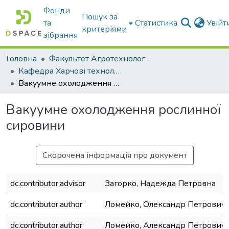
Фонди
Пошук за
та
Статистика
Увій
критеріями
зібрання
Головна
Факультет Агротехнологій та екології
Кафедра Харчові технологіі та готельно-ресторанна справа
Вакуумне охолодження рослинної сировини
Вакуумне охолодження рослинної
сировини
Скорочена інформація про документ
dc.contributor.advisor
Загорко, Надежда Петровна
dc.contributor.author
Ломейко, Олександр Петрович
dc.contributor.author
Ломейко, Александр Петрович