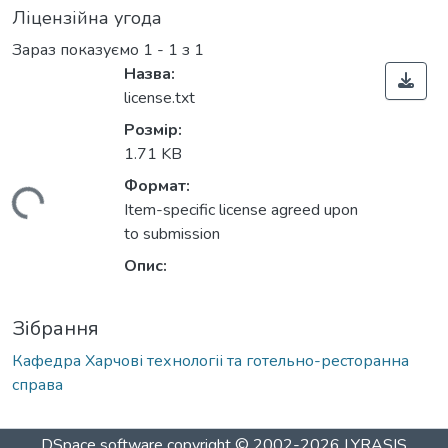
Ліцензійна угода
Зараз показуємо
1 - 1 з 1
Назва:
license.txt
Розмір:
1.71 KB
Формат:
антажиться...
Item-specific license agreed upon
to submission
Опис:
Зібрання
Кафедра Харчові технологіі та готельно-ресторанна
справа
DSpace software
copyright © 2002-2026
LYRASIS