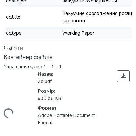
dc.subject
вакуумне охолодження
Вакуумне охолодження рослин
dc.title
сировини
dc.type
Working Paper
Файли
Контейнер файлів
Зараз показуємо
1 - 1 з 1
Назва:
28.pdf
Розмір:
639.86 KB
Формат:
антажиться...
Adobe Portable Document
Format