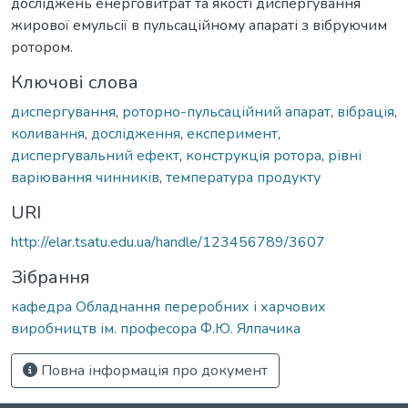
досліджень енерговитрат та якості диспергування
жирової емульсії в пульсаційному апараті з вібруючим
ротором.
Ключові слова
диспергування
,
роторно-пульсаційний апарат
,
вібрація
,
коливання
,
дослідження
,
експеримент
,
диспергувальний ефект
,
конструкція ротора
,
рівні
варіювання чинників
,
температура продукту
URI
http://elar.tsatu.edu.ua/handle/123456789/3607
Зібрання
кафедра Обладнання переробних і харчових
виробництв ім. професора Ф.Ю. Ялпачика
Повна інформація про документ