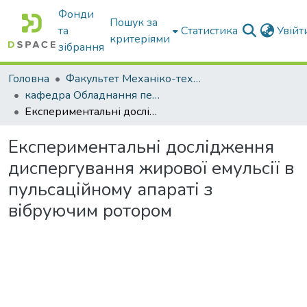
Фонди
Пошук за
та
Статистика
Увій
критеріями
зібрання
Головна
Факультет Механіко-технологічний
кафедра Обладнання переробних і харчових виробництв ім. професора Ф.Ю. Ялпачика
Експериментальні дослідження диспергування жирової емульсії в пульсаційному апараті з вібруючим ротором
Експериментальні дослідження
диспергування жирової емульсії в
пульсаційному апараті з
вібруючим ротором