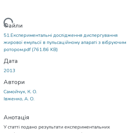
Вантажиться...
Файли
51.Експериментальні дослідження диспергування
жирової емульсії в пульсаційному апараті з вібруючим
ротором.pdf
(761.86 KB)
Дата
2013
Автори
Самойчук, К. О.
Івженко, А. О.
Анотація
У статті подано результати експериментальних