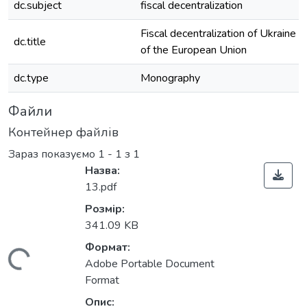
dc.subject
fiscal decentralization
Fiscal decentralization of Ukraine a
dc.title
of the European Union
dc.type
Monography
Файли
Контейнер файлів
Зараз показуємо
1 - 1 з 1
Назва:
13.pdf
Розмір:
341.09 KB
Формат:
антажиться...
Adobe Portable Document
Format
Опис: