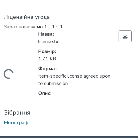
Ліцензійна угода
Зараз показуємо
1 - 1 з 1
Назва:
license.txt
Розмір:
1.71 KB
Формат:
антажиться...
Item-specific license agreed upon
to submission
Опис:
Зібрання
Монографії