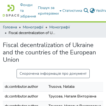
Фонди
Пошук за
та
Статистика
Увій
критеріями
зібрання
Головна
Монографії
Монографії
Fiscal decentralization of Ukraine and the countries of the European Union
Fiscal decentralization of Ukraine
and the countries of the European
Union
Скорочена інформація про документ
dc.contributor.author
Trusova, Natalia
dc.contributor.author
Трусова, Наталя Вікторівна