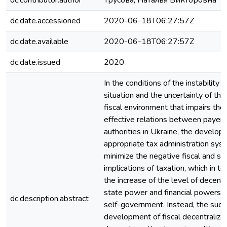
dc.contributor.author
Трусова, Наталья Викторовна
dc.date.accessioned
2020-06-18T06:27:57Z
dc.date.available
2020-06-18T06:27:57Z
dc.date.issued
2020
In the conditions of the instability
situation and the uncertainty of t
fiscal environment that impairs the
effective relations between payers 
authorities in Ukraine, the develop
appropriate tax administration sys
minimize the negative fiscal and s
implications of taxation, which in t
the increase of the level of decentr
state power and financial powers in
dc.description.abstract
self-government. Instead, the succ
development of fiscal decentralizat