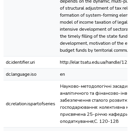
depends on the dynamic, multi-pu
of structural adjustment of tax rela
formation of system-forming eleme
model of income taxation of legal en
intensive development of sectoral r
the timely filling of the state fund 
development, motivation of the eff
budget funds by territorial communi
dc.identifier.uri
http://elar.tsatu.edu.ua/handle/
dc.language.iso
en
Науково-методологічні засади 
аналітичного та фінансово-інве
забезпечення сталого розвитку 
dc.relation.ispartofseries
господарювання: колективна м
присвячена 25-річчю кафедри о
оподаткування;С. 120-128