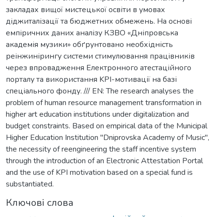
закладах вищої мистецької освіти в умовах
діджиталізації та бюджетних обмежень. На основі
емпіричних даних аналізу КЗВО «Дніпровська
академія музики» обґрунтовано необхідність
реінжинірингу системи стимулювання працівників
через впровадження Електронного атестаційного
порталу та використання KPI-мотивації на базі
спеціального фонду. /// EN: The research analyses the
problem of human resource management transformation in
higher art education institutions under digitalization and
budget constraints. Based on empirical data of the Municipal
Higher Education Institution "Dniprovska Academy of Music",
the necessity of reengineering the staff incentive system
through the introduction of an Electronic Attestation Portal
and the use of KPI motivation based on a special fund is
substantiated.
Ключові слова