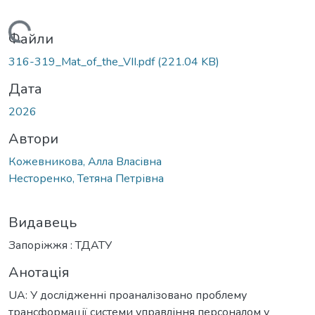
антажиться...
Файли
316-319_Mat_of_the_VІІ.pdf
(221.04 KB)
Дата
2026
Автори
Кожевникова, Алла Власівна
Несторенко, Тетяна Петрівна
Видавець
Запоріжжя : ТДАТУ
Анотація
UA: У дослідженні проаналізовано проблему
трансформації системи управління персоналом у