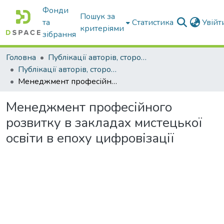
Фонди
Пошук за
та
Статистика
Увій
критеріями
зібрання
Головна
Публікації авторів, сторонніх університету
Публікації авторів, сторонніх університету
Менеджмент професійного розвитку в закладах мистецької освіти в епоху цифровізації
Менеджмент професійного
розвитку в закладах мистецької
освіти в епоху цифровізації