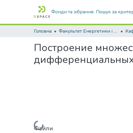
Фонди та зібрання
Пошук за крите
Головна
Факультет Енергетики і комп'ютерних технологій
Построение множес
дифференциальных 
Вантажиться...
Файли