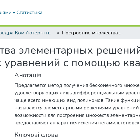
ріями
Статистика
Кафедра Комп'ютерні науки
Построение множества элементарных решений дифференциальных уравнений с помощью кватернионов
тва элементарных решени
уравнений с помощью кв
Анотація
Предлагается метод получения бесконечного множе
удовлетворяющих лишь дифференциальным уравне
чаще всего имеющих вид полиномов. Такие функци
называются элементарными решениями уравнений.
возможности для построения множеств элементар
предоставляет аппарат исчисления негамильтоновск
Ключові слова