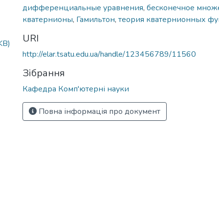
дифференциальные уравнения
,
бесконечное множ
кватернионы
,
Гамильтон
,
теория кватернионных ф
URI
KB)
http://elar.tsatu.edu.ua/handle/123456789/11560
Зібрання
Кафедра Комп'ютерні науки
Повна інформація про документ