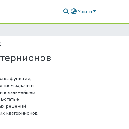
Увійти
й
атернионов
ства функций,
ниям задачи и
и в дальнейшем
 Богатые
ных решений
их кватернионов.