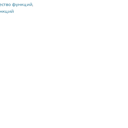
ество функций
,
ункций