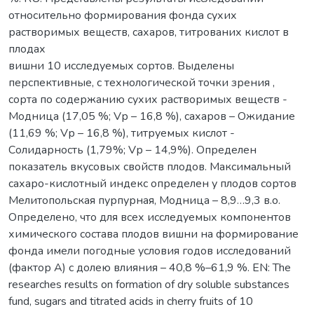
относительно формирования фонда сухих
растворимых веществ, сахаров, титрованих кислот в
плодах
вишни 10 исследуемых сортов. Выделены
перспективные, с технологической точки зрения ,
сорта по содержанию сухих растворимых веществ -
Модница (17,05 %; Vр – 16,8 %), сахаров – Ожидание
(11,69 %; Vр – 16,8 %), титруемых кислот -
Солидарность (1,79%; Vр – 14,9%). Определен
показатель вкусовых свойств плодов. Максимальный
сахаро-кислотный индекс определен у плодов сортов
Мелитопольская пурпурная, Модница – 8,9…9,3 в.о.
Определено, что для всех исследуемых компонентов
химического состава плодов вишни на формирование
фонда имели погодные условия годов исследований
(фактор А) с долею влияния – 40,8 %–61,9 %. EN: The
researches results on formation of dry soluble substances
fund, sugars and titrated acids in cherry fruits of 10