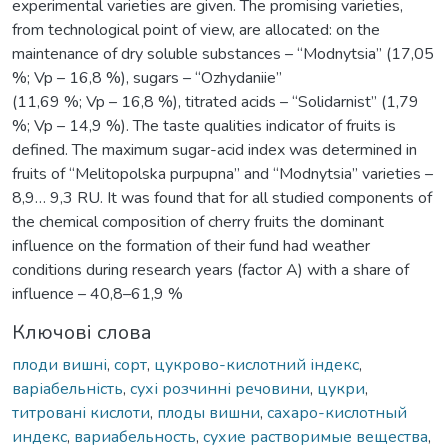
experimental varieties are given. The promising varieties,
from technological point of view, are allocated: on the
maintenance of dry soluble substances – “Modnytsia” (17,05
%; Vp – 16,8 %), sugars – “Ozhydaniie”
(11,69 %; Vp – 16,8 %), titrated acids – “Solidarnist” (1,79
%; Vp – 14,9 %). The taste qualities indicator of fruits is
defined. The maximum sugar-acid index was determined in
fruits of “Melitopolska purpupna” and “Modnytsia” varieties –
8,9… 9,3 RU. It was found that for all studied components of
the chemical composition of cherry fruits the dominant
influence on the formation of their fund had weather
conditions during research years (factor A) with a share of
influence – 40,8–61,9 %
Ключові слова
плоди вишні
,
сорт
,
цукрово-кислотний індекс
,
варіабельність
,
сухі розчинні речовини
,
цукри
,
титровані кислоти
,
плоды вишни
,
сахаро-кислотный
индекс
,
вариабельность
,
сухие растворимые вещества
,