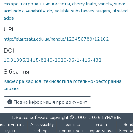
сахара
,
титрованные кислоты
,
cherry fruits
,
variety
,
sugar-
acid index
,
variability
,
dry soluble substances
,
sugars
,
titrated
acids
URI
http://elar.tsatu.edu.ua/handle/123456789/12162
DOI
10.31395/2415-8240-2020-96-1-416-432
Зібрання
Кафедра Харчові технологіі та готельно-ресторанна
справа
Повна інформація про документ
DSpace software
copyright © 2002-2026
LYRASIS
алаштування
Accessibility
Політика
Угода
Sen
куків
settings
приватності
користувача
Feedba