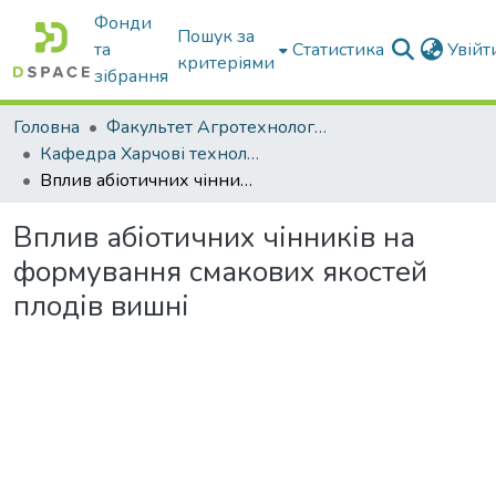
Фонди
Пошук за
та
Статистика
Увій
критеріями
зібрання
Головна
Факультет Агротехнологій та екології
Кафедра Харчові технологіі та готельно-ресторанна справа
Вплив абіотичних чінників на формування смакових якостей плодів вишні
Вплив абіотичних чінників на
формування смакових якостей
плодів вишні