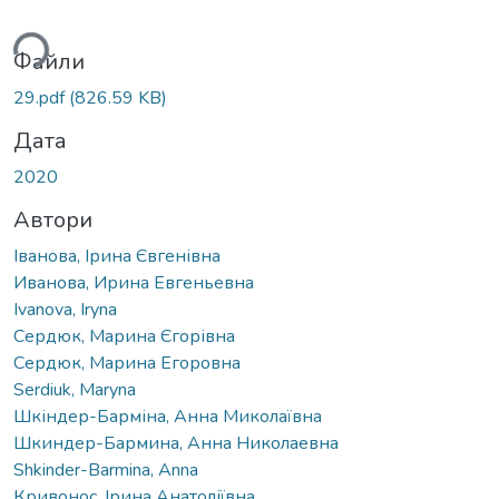
ься...
Файли
29.pdf
(826.59 KB)
Дата
2020
Автори
Іванова, Ірина Євгенівна
Иванова, Ирина Евгеньевна
Ivanova, Iryna
Сердюк, Марина Єгорівна
Сердюк, Марина Егоровна
Serdiuk, Maryna
Шкіндер-Барміна, Анна Миколаївна
Шкиндер-Бармина, Анна Николаевна
Shkinder-Barmina, Anna
Кривонос, Ірина Анатоліївна