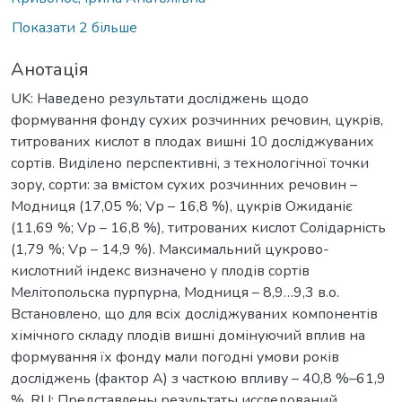
Показати 2 більше
Анотація
UK: Наведено результати досліджень щодо
формування фонду сухих розчинних речовин, цукрів,
титрованих кислот в плодах вишні 10 досліджуваних
сортів. Виділено перспективні, з технологічної точки
зору, сорти: за вмістом сухих розчинних речовин –
Модниця (17,05 %; Vр – 16,8 %), цукрів Ожиданіє
(11,69 %; Vр – 16,8 %), титрованих кислот Солідарність
(1,79 %; Vр – 14,9 %). Максимальний цукрово-
кислотний індекс визначено у плодів сортів
Мелітопольска пурпурна, Модниця – 8,9…9,3 в.о.
Встановлено, що для всіх досліджуваних компонентів
хімічного складу плодів вишні домінуючий вплив на
формування їх фонду мали погодні умови років
досліджень (фактор А) з часткою впливу – 40,8 %–61,9
%. RU: Представлены результаты исследований