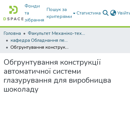
Фонди
Пошук за
та
Статистика
Увій
критеріями
зібрання
Головна
Факультет Механіко-технологічний
кафедра Обладнання переробних і харчових виробництв ім. професора Ф.Ю. Ялпачика
Обгрунтування конструкції автоматичної системи глазурування для виробницва шоколаду
Обгрунтування конструкції
автоматичної системи
глазурування для виробницва
шоколаду