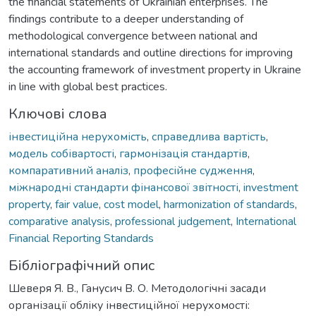
the financial statements of Ukrainian enterprises. The
findings contribute to a deeper understanding of
methodological convergence between national and
international standards and outline directions for improving
the accounting framework of investment property in Ukraine
in line with global best practices.
Ключові слова
інвестиційна нерухомість
,
справедлива вартість
,
модель собівартості
,
гармонізація стандартів
,
компаративний аналіз
,
професійне судження
,
міжнародні стандарти фінансової звітності
,
investment
property
,
fair value
,
cost model
,
harmonization of standards
,
comparative analysis
,
professional judgement
,
International
Financial Reporting Standards
Бібліографічний опис
Шеверя Я. В., Ганусич В. О. Методологічні засади
організації обліку інвестиційної нерухомості: