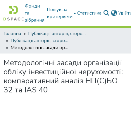
Фонди
Пошук за
та
Статистика
Увій
критеріями
зібрання
Головна
Публікації авторів, сторонніх університету
Публікації авторів, сторонніх університету
Методологічні засади організації обліку інвестиційної нерухомості: компаративний аналіз НП(С)БО 32 та IAS 40
Методологічні засади організації
обліку інвестиційної нерухомості:
компаративний аналіз НП(С)БО
32 та IAS 40