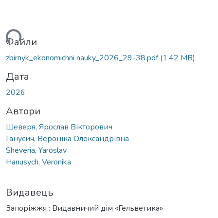
ься...
Файли
zbirnyk_ekonomichni nauky_2026_29-38.pdf
(1.42 MB)
Дата
2026
Автори
Шеверя, Ярослав Вікторович
Ганусич, Вероніка Олександрівна
Sheveria, Yaroslav
Hanusych, Veronika
Видавець
Запоріжжя : Видавничий дім «Гельветика»