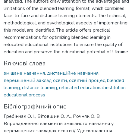
analyzed. The authors draw attention to the advantages and
limitations of the blended learning format, which combines
face-to-face and distance learning elements. The technical,
methodological, and psychological aspects of implementing
this model are identified. The article offers practical
recommendations for optimizing blended learning in
relocated educational institutions to ensure the quality of
education and preserve the educational potential of Ukraine.
Ключові слова
змішане навчання
,
дистанційне навчання
,
переміщений заклад освіти
,
освітній процес
,
blended
learning
,
distance learning
,
relocated educational institution
,
educational process
Бібліографічний опис
Гребінчак О. І., Вітовщик О. А., Рочняк О. В.
Впровадження елементів змішаного навчання у
переміщених закладах освіти // Удосконалення