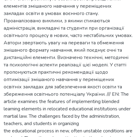
елементів змішаного навчання у переміщених
закладах освіти в умовах воєнного стану.
Проаналізовано виклики, з якими стикаються
адміністрація, викладачі та студенти при організації
освітнього процесу в нових, часто нестабільних умовах.
Автори звертають увагу на переваги та обмеження
змішаного формату навчання, який поєднує очні та
дистанційні елементи. Визначено технічні, методичні
та психологічні аспекти реалізації цієї моделі. У статті
пропонуються практичні рекомендації щодо
оптимізації змішаного навчання у переміщених
освітніх закладах для забезпечення якості освіти та
збереження освітнього потенціалу України. /// EN: The
article examines the features of implementing blended
learning elements in relocated educational institutions under
martial law. The challenges faced by the administration,
teachers, and students in organizing
the educational process in new, often unstable conditions are