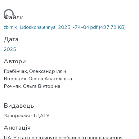
ться...
Файли
zbirnik_Udoskonalennya_2025_-74-84.pdf
(497.79 KB)
Дата
2025
Автори
Гребінчак, Олександр Ілліч
Вітовщик, Олена Анатоліївна
Рочняк, Ольга Вікторіна
Видавець
Запоріжжя : ТДАТУ
Анотація
UA: У статті розглянуто особливості впровадження