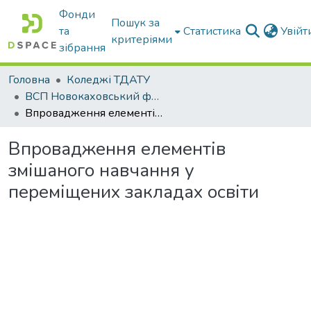
Фонди
Пошук за
та
Статистика
Увій
критеріями
зібрання
Головна
Коледжі ТДАТУ
ВСП Новокаховський фаховий коледж ТДАТУ
Впровадження елементів змішаного навчання у переміщених закладах освіти
Впровадження елементів
змішаного навчання у
переміщених закладах освіти