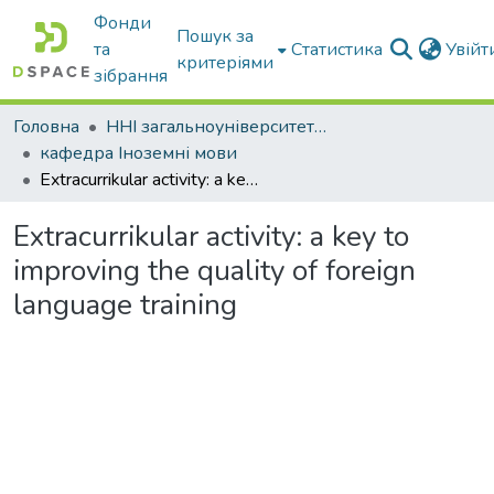
Фонди
Пошук за
та
Статистика
Увій
критеріями
зібрання
Головна
ННІ загальноуніверситетської підготовки
кафедра Іноземні мови
Extracurrikular activity: a key to improving the quality of foreign language training
Extracurrikular activity: a key to
improving the quality of foreign
language training