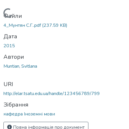
Вантажиться...
Файли
4_Мунтян С.Г..pdf
(237.59 KB)
Дата
2015
Автори
Muntian, Svitlana
URI
http://elar.tsatu.edu.ua/handle/123456789/799
Зібрання
кафедра Іноземні мови
Повна інформація про документ