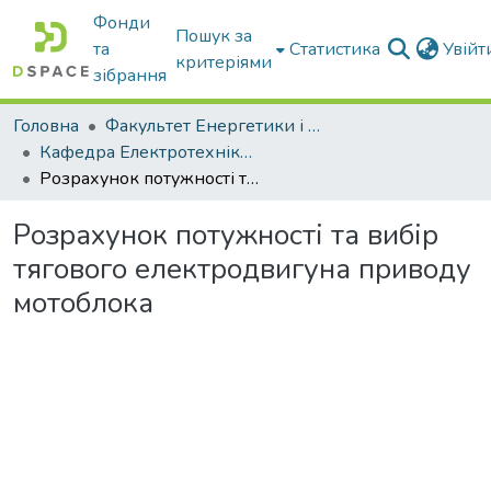
Фонди
Пошук за
та
Статистика
Увій
критеріями
зібрання
Головна
Факультет Енергетики і комп'ютерних технологій
Кафедра Електротехніки і електромеханіки ім. проф. В.В. Овчарова
Розрахунок потужності та вибір тягового електродвигуна приводу мотоблока
Розрахунок потужності та вибір
тягового електродвигуна приводу
мотоблока