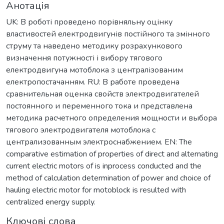
Анотація
UK: В роботі проведено порівняльну оцінку
властивостей електродвигунів постійного та змінного
струму та наведено методику розрахункового
визначення потужності і вибору тягового
електродвигуна мотоблока з централізованим
електропостачанням. RU: В работе проведена
сравнительная оценка свойств электродвигателей
постоянного и переменного тока и представлена
методика расчетного определения мощности и выбора
тягового электродвигателя мотоблока с
централизованным электроснабжением. EN: The
comparative estimation of properties of direct and alternating
current electric motors of is inprocess conducted and the
method of calculation determination of power and choice of
hauling electric motor for motoblock is resulted with
centralized energy supply.
Ключові слова