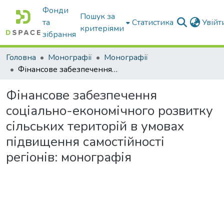
Фонди
Пошук за
та
Статистика
Увій
критеріями
зібрання
Головна
Монографії
Монографії
Фінансове забезпечення соціально-економічного розвитку сільських територій в умовах підвищення самостійності регіонів: монографія
Фінансове забезпечення
соціально-економічного розвитку
сільських територій в умовах
підвищення самостійності
регіонів: монографія