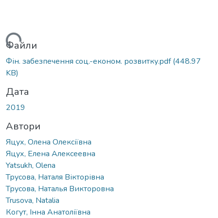
иться...
Файли
Фін. забезпечення соц.-економ. розвитку.pdf
(448.97
KB)
Дата
2019
Автори
Яцух, Олена Олексіївна
Яцух, Елена Алексеевна
Yatsukh, Olena
Трусова, Наталя Вікторівна
Трусова, Наталья Викторовна
Trusova, Natalia
Когут, Інна Анатоліївна