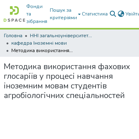
Фонди
Пошук за
та
Статистика
Увій
критеріями
зібрання
Головна
ННІ загальноуніверситетської підготовки
кафедра Іноземні мови
Методика використання фахових глосаріїв у процесі навчання іноземним мовам студентів агробіологічних спеціальностей
Методика використання фахових
глосаріїв у процесі навчання
іноземним мовам студентів
агробіологічних спеціальностей