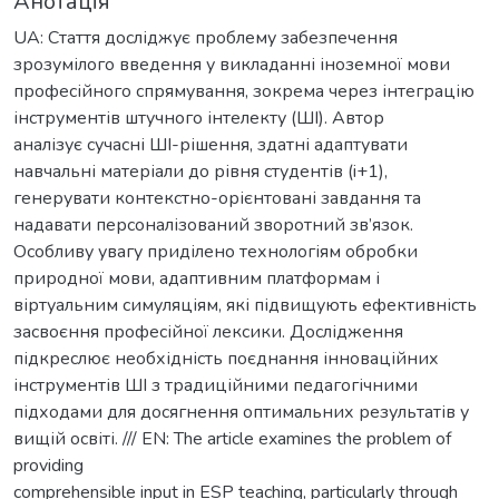
Анотація
UA: Стаття досліджує проблему забезпечення
зрозумілого введення у викладанні іноземної мови
професійного спрямування, зокрема через інтеграцію
інструментів штучного інтелекту (ШІ). Автор
аналізує сучасні ШІ-рішення, здатні адаптувати
навчальні матеріали до рівня студентів (i+1),
генерувати контекстно-орієнтовані завдання та
надавати персоналізований зворотний зв’язок.
Особливу увагу приділено технологіям обробки
природної мови, адаптивним платформам і
віртуальним симуляціям, які підвищують ефективність
засвоєння професійної лексики. Дослідження
підкреслює необхідність поєднання інноваційних
інструментів ШІ з традиційними педагогічними
підходами для досягнення оптимальних результатів у
вищій освіті. /// EN: The article examines the problem of
providing
comprehensible input in ESP teaching, particularly through