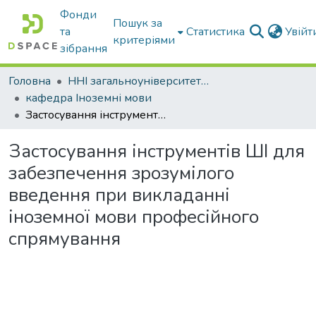
Фонди
Пошук за
та
Статистика
Увій
критеріями
зібрання
Головна
ННІ загальноуніверситетської підготовки
кафедра Іноземні мови
Застосування інструментів ШІ для забезпечення зрозумілого введення при викладанні іноземної мови професійного спрямування
Застосування інструментів ШІ для
забезпечення зрозумілого
введення при викладанні
іноземної мови професійного
спрямування