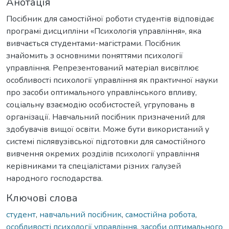
Анотація
Посібник для самостійної роботи студентів відповідає
програмі дисципліни «Психологія управління», яка
вивчається студентами-магістрами. Посібник
знайомить з основними поняттями психології
управління. Репрезентований матеріал висвітлює
особливості психології управління як практичної науки
про засоби оптимального управлінського впливу,
соціальну взаємодію особистостей, угруповань в
організації. Навчальний посібник призначений для
здобувачів вищої освіти. Може бути використаний у
системі післявузівської підготовки для самостійного
вивчення окремих розділів психології управління
керівниками та спеціалістами різних галузей
народного господарства.
Ключові слова
студент
,
навчальний посібник
,
самостійна робота
,
особливості психології управління
,
засоби оптимального