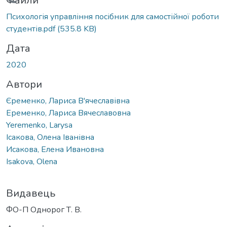
Вантажиться...
Файли
Психологія управління посібник для самостійної роботи
студентів.pdf
(535.8 KB)
Дата
2020
Автори
Єременко, Лариса В'ячеславівна
Еременко, Лариса Вячеславовна
Yeremenko, Larysa
Ісакова, Олена Іванівна
Исакова, Елена Ивановна
Isakova, Olena
Видавець
ФО-П Однорог Т. В.