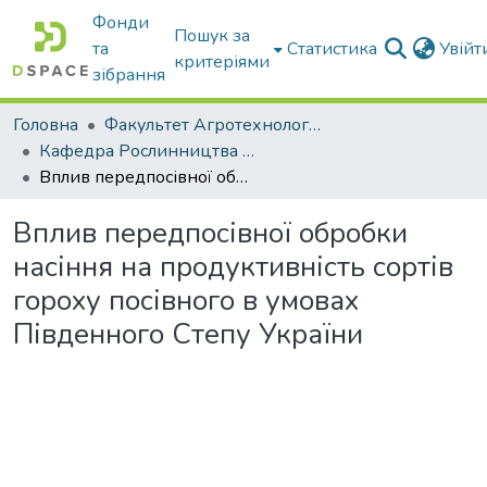
Фонди
Пошук за
та
Статистика
Увій
критеріями
зібрання
Головна
Факультет Агротехнологій та екології
Кафедра Рослинництва та садівництва ім. професора В.В. Калитки
Вплив передпосівної обробки насіння на продуктивність сортів гороху посівного в умовах Південного Степу України
Вплив передпосівної обробки
насіння на продуктивність сортів
гороху посівного в умовах
Південного Степу України