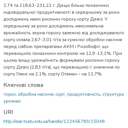
2,74 та 218,63-231,22 г. Дещо більші показники
індивідуальної продуктивності в середньому за роки
досліджень мали рослини гороху сорту Девіз. У
середньому за роки досліджень максимальна
врожайність зерна гороху залежно від досліджуваного
сорту склала 2,67-3,01 т/га за сумісної обробки насіння
перед сівбою препаратами АКМ і Ризобофіт, що
перевищило показники контролю на 12,9-13,1%. При
цьому вищу урожайність формували рослини гороху
сорту Девіз (2,83 т/га), що перевищило її значення по
сорту Глянс на 2,1%, сорту Отаман – на 11,7%.
Ключові слова
горох
,
обробка насіння
,
сорт
,
продуктивність
,
структура
урожаю
URI
http://elar.tsatu.edu.ua/handle/123456789/15048