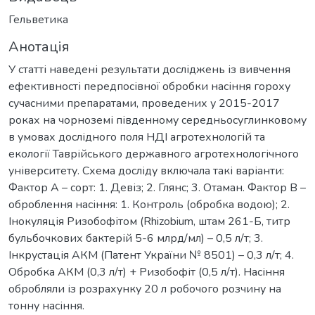
Гельветика
Анотація
У статті наведені результати досліджень із вивчення
ефективності передпосівної обробки насіння гороху
сучасними препаратами, проведених у 2015-2017
роках на чорноземі південному середньосуглинковому
в умовах дослідного поля НДІ агротехнологій та
екології Таврійського державного агротехнологічного
університету. Схема досліду включала такі варіанти:
Фактор А – сорт: 1. Девіз; 2. Глянс; 3. Отаман. Фактор В –
оброблення насіння: 1. Контроль (обробка водою); 2.
Інокуляція Ризобофітом (Rhizobium, штам 261-Б, титр
бульбочкових бактерій 5-6 млрд/мл) – 0,5 л/т; 3.
Інкрустація АКМ (Патент України № 8501) – 0,3 л/т; 4.
Обробка АКМ (0,3 л/т) + Ризобофіт (0,5 л/т). Насіння
обробляли із розрахунку 20 л робочого розчину на
тонну насіння.