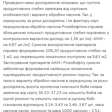
Проведені нами дослідження показали, що густота
продуктивних стебел залежала від сортових
особливостей і варіанту обробки насіння. Так, у
середньому за роки досліджень і по фактору сорт,
передпосівна обробка насіння Ризобофітом сприяла
збільшенню кількості продуктивних стебел порівняно з
контрольним варіантом досліду на 1,36 шт./м2; АКМ –
на 4,87 шт./м2. Сумісне використання препаратів
сприяло формуванню 108,20 продуктивних стебел на
1 м2, що перевищило показники контролю на 5,61 м2.
Застосування препаратів АКМ і Ризобофіту сумісно
забезпечує формування найвищих показників
індивідуальної продуктивності рослин гороху. Так, за
такого варіанту обробки насіння в середньому за роки
досліджень висота кріплення нижнього боба склала
залежно від сорту 36,33-37,23 см, кількість бобів на
одній рослині та кількість насінин в одному бобі
становила відповідно 3,14-3,43 та 3,46-3,67 шт., маса
насіння однієї рослини та маса 1000 насінин – 2,51-