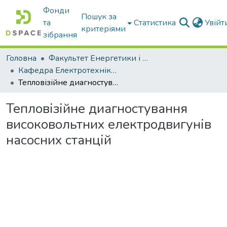
Фонди
Пошук за
та
Статистика
Увій
критеріями
зібрання
Головна
Факультет Енергетики і комп'ютерних технологій
Кафедра Електротехніки і електромеханіки ім. проф. В.В. Овчарова
Тепловізійне диагностування високовольтних електродвигунів насосних станцій
Тепловізійне диагностування
високовольтних електродвигунів
насосних станцій