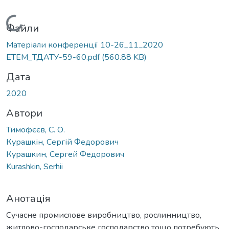
Вантажиться...
Файли
Матеріали конференції 10-26_11_2020
ЕТЕМ_ТДАТУ-59-60.pdf
(560.88 KB)
Дата
2020
Автори
Тимофєєв, С. О.
Курашкін, Сергій Федорович
Курашкин, Сергей Федорович
Kurashkin, Serhii
Анотація
Сучасне промислове виробництво, рослинництво,
житлово-господарське господарство тощо потребують