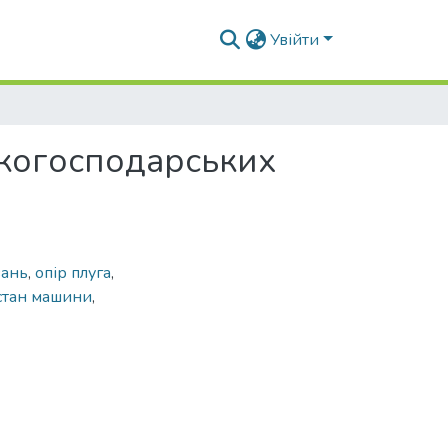
Увійти
ькогосподарських
вань
,
опір плуга
,
стан машини
,