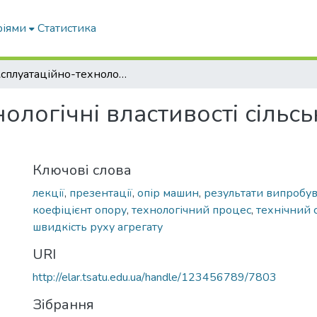
ріями
Статистика
Експлуатаційно-технологічні властивості сільськогосподарських машин : лекція № 6
ологічні властивості сільс
Ключові слова
лекції
,
презентації
,
опір машин
,
результати випробу
коефіцієнт опору
,
технологічний процес
,
технічний 
швидкість руху агрегату
URI
http://elar.tsatu.edu.ua/handle/123456789/7803
Зібрання