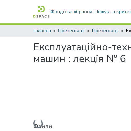
Фонди та зібрання
Пошук за крите
Головна
Презентації
Презентації
Експлуатаційно-техн
машин : лекція № 6
Вантажиться...
Файли