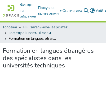
Фонди
Пошук за
та
Статистика
Увій
критеріями
зібрання
Головна
ННІ загальноуніверситетської підготовки
кафедра Іноземні мови
Formation en langues étrangères des spécialistes dans les universités techniques
Formation en langues étrangères
des spécialistes dans les
universités techniques