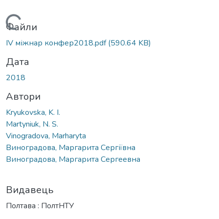
Вантажиться...
Файли
IV міжнар конфер2018.pdf
(590.64 KB)
Дата
2018
Автори
Kryukovska, K. I.
Martyniuk, N. S.
Vinogradova, Marharyta
Виноградова, Маргарита Сергіївна
Виноградова, Маргарита Сергеевна
Видавець
Полтава : ПолтНТУ