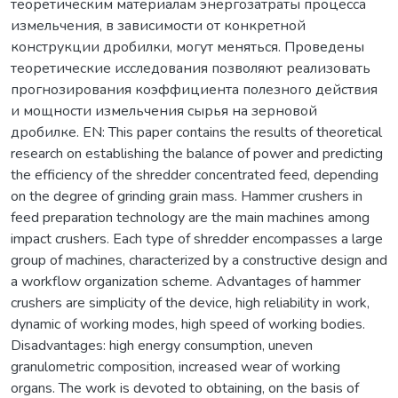
теоретическим материалам энергозатраты процесса
измельчения, в зависимости от конкретной
конструкции дробилки, могут меняться. Проведены
теоретические исследования позволяют реализовать
прогнозирования коэффициента полезного действия
и мощности измельчения сырья на зерновой
дробилке. EN: This paper contains the results of theoretical
research on establishing the balance of power and predicting
the efficiency of the shredder concentrated feed, depending
on the degree of grinding grain mass. Hammer crushers in
feed preparation technology are the main machines among
impact crushers. Each type of shredder encompasses a large
group of machines, characterized by a constructive design and
a workflow organization scheme. Advantages of hammer
crushers are simplicity of the device, high reliability in work,
dynamic of working modes, high speed of working bodies.
Disadvantages: high energy consumption, uneven
granulometric composition, increased wear of working
organs. The work is devoted to obtaining, on the basis of