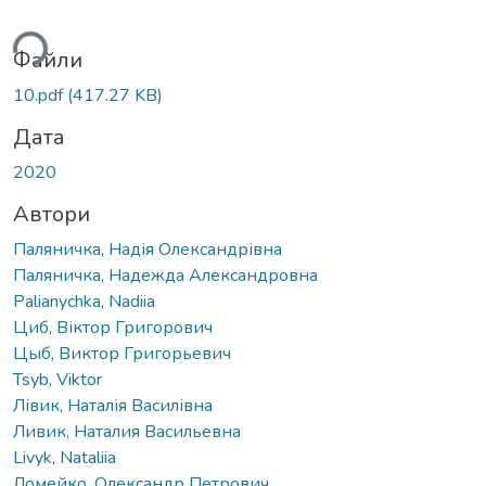
ться...
Файли
10.pdf
(417.27 KB)
Дата
2020
Автори
Паляничка, Надія Олександрівна
Паляничка, Надежда Александровна
Palianychka, Nadiia
Циб, Віктор Григорович
Цыб, Виктор Григорьевич
Tsyb, Viktor
Лівик, Наталія Василівна
Ливик, Наталия Васильевна
Livyk, Nataliia
Ломейко, Олександр Петрович