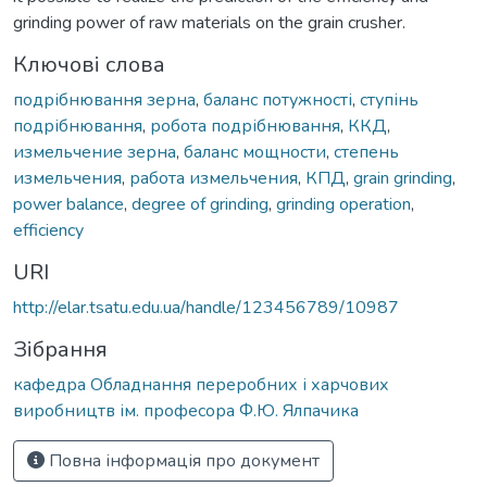
grinding power of raw materials on the grain crusher.
Ключові слова
подрібнювання зерна
,
баланс потужності
,
ступінь
подрібнювання
,
робота подрібнювання
,
ККД
,
измельчение зерна
,
баланс мощности
,
степень
измельчения
,
работа измельчения
,
КПД
,
grain grinding
,
power balance
,
degree of grinding
,
grinding operation
,
efficiency
URI
http://elar.tsatu.edu.ua/handle/123456789/10987
Зібрання
кафедра Обладнання переробних і харчових
виробництв ім. професора Ф.Ю. Ялпачика
Повна інформація про документ