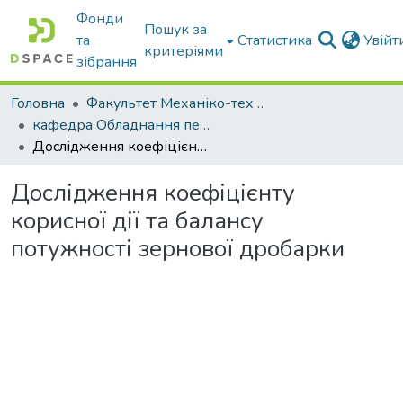
Фонди
Пошук за
та
Статистика
Увій
критеріями
зібрання
Головна
Факультет Механіко-технологічний
кафедра Обладнання переробних і харчових виробництв ім. професора Ф.Ю. Ялпачика
Дослідження коефіцієнту корисної дії та балансу потужності зернової дробарки
Дослідження коефіцієнту
корисної дії та балансу
потужності зернової дробарки