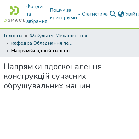
Фонди
Пошук за
та
Статистика
Увій
критеріями
зібрання
Головна
Факультет Механіко-технологічний
кафедра Обладнання переробних і харчових виробництв ім. професора Ф.Ю. Ялпачика
Напрямки вдосконалення конструкцій сучасних обрушувальних машин
Напрямки вдосконалення
конструкцій сучасних
обрушувальних машин