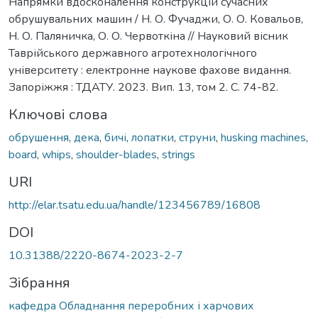
Напрямки вдосконалення конструкцій сучасних
обрушувальних машин / Н. О. Фучаджи, О. О. Ковальов,
Н. О. Паляничка, О. О. Червоткіна // Науковий вісник
Таврійського державного агротехнологічного
університету : електронне наукове фахове видання.
Запоріжжя : ТДАТУ. 2023. Вип. 13, том 2. C. 74-82.
Ключові слова
обрушення
,
дека
,
бичі
,
лопатки
,
струни
,
husking machines
,
board
,
whips
,
shoulder-blades
,
strings
URI
http://elar.tsatu.edu.ua/handle/123456789/16808
DOI
10.31388/2220-8674-2023-2-7
Зібрання
кафедра Обладнання переробних і харчових