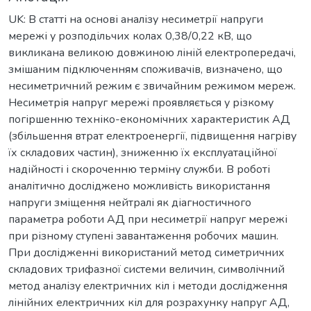
UK: В статті на основі аналізу несиметрії напруги
мережі у розподільчих колах 0,38/0,22 кВ, що
викликана великою довжиною ліній електропередачі,
змішаним підключенням споживачів, визначено, що
несиметричний режим є звичайним режимом мереж.
Несиметрія напруг мережі проявляється у різкому
погіршенню техніко-економічних характеристик АД
(збільшення втрат електроенергії, підвищення нагріву
їх складових частин), зниженню їх експлуатаційної
надійності і скороченню терміну служби. В роботі
аналітично досліджено можливість використання
напруги зміщення нейтралі як діагностичного
параметра роботи АД при несиметрії напруг мережі
при різному ступені завантаження робочих машин.
При дослідженні використаний метод симетричних
складових трифазної системи величин, символічний
метод аналізу електричних кіл і методи дослідження
лінійних електричних кіл для розрахунку напруг АД,