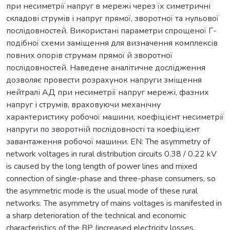
при несиметрії напруг в мережі через їх симетричні
складові струмів і напруг прямої, зворотної та нульової
послідовностей. Використані параметри спрощеної Г-
подібної схеми заміщення для визначення комплексів
повних опорів струмам прямої й зворотної
послідовностей. Наведене аналітичне дослідження
дозволяє провести розрахунок напруги зміщення
нейтралі АД при несиметрії напруг мережі, фазних
напруг і струмів, враховуючи механічну
характеристику робочої машини, коефіцієнт несиметрії
напруги по зворотній послідовності та коефіцієнт
завантаження робочої машини. EN: The asymmetry of
network voltages in rural distribution circuits 0.38 / 0.22 kV
is caused by the long length of power lines and mixed
connection of single-phase and three-phase consumers, so
the asymmetric mode is the usual mode of these rural
networks. The asymmetry of mains voltages is manifested in
a sharp deterioration of the technical and economic
characteristics of the BP (increased electricity losses,