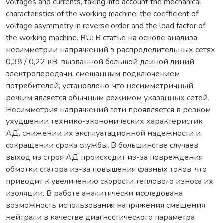
voltages and currents, taking into account the mechanical
characteristics of the working machine, the coefficient of
voltage asymmetry in reverse order and the load factor of
the working machine. RU: В статье на основе анализа
несимметрии напряжений в распределительных сетях
0,38 / 0,22 кВ, вызванной большой длиной линий
электропередачи, смешанным подключением
потребителей, установлено, что несимметричный
режим является обычным режимом указанных сетей.
Несимметрия напряжений сети проявляется в резком
ухудшении технико-экономических характеристик
АД, снижении их эксплуатационной надежности и
сокращении срока службы. В большинстве случаев
выход из строя АД происходит из-за повреждения
обмотки статора из-за повышения фазных токов, что
приводит к увеличению скорости теплового износа их
изоляции. В работе аналитически исследована
возможность использования напряжения смещения
нейтрали в качестве диагностического параметра