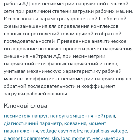
работы АД при несимметрии напряжений сельской
сети при различной степени загрузки рабочих машин.
Использованы параметры упрощенной Г-образной
схемы замещения для определения комплексов
полных сопротивлений токам прямой и обратной
последовательностей. Приведенное аналитическое
исследование позволяет провести расчет напряжения
смещения нейтрали АД при несимметрии
напряжений сети, фазных напряжений и токов,
учитывая механическую характеристику рабочей
машины, коэффициент несимметрии напряжения по
обратной последовательности и коэффициент
загрузки рабочей машины.
Ключові слова
несиметрія напруг
,
напруга зміщення нейтралі
,
діагностичний параметр
,
ковзання
,
момент
навантаження
,
voltage asymmetry
,
neutral bias voltage
,
diagnostic parameter
,
slip
,
load moment
,
несимметрия