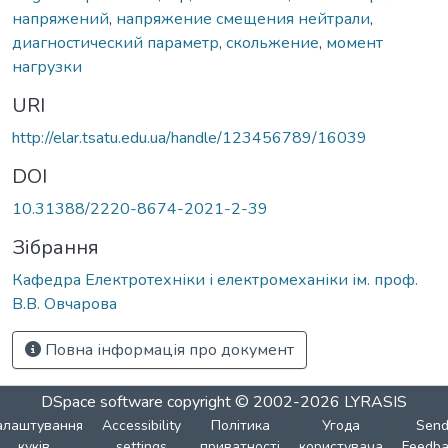
напряжений
,
напряжение смещения нейтрали
,
диагностический параметр
,
скольжение
,
момент
нагрузки
URI
http://elar.tsatu.edu.ua/handle/123456789/16039
DOI
10.31388/2220-8674-2021-2-39
Зібрання
Кафедра Електротехніки і електромеханіки ім. проф.
В.В. Овчарова
Повна інформація про документ
DSpace software
copyright © 2002-2026
LYRASIS
алаштування
Accessibility
Політика
Угода
Sen
куків
settings
приватності
користувача
Feedba