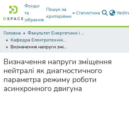
Фонди
Пошук за
та
Статистика
Увій
критеріями
зібрання
Головна
Факультет Енергетики і комп'ютерних технологій
Кафедра Електротехніки і електромеханіки ім. проф. В.В. Овчарова
Визначення напруги зміщення нейтралі як диагностичного параметра режиму роботи асинхронного двигуна
Визначення напруги зміщення
нейтралі як диагностичного
параметра режиму роботи
асинхронного двигуна