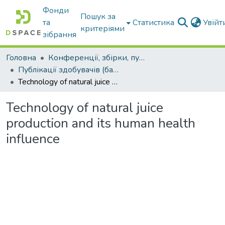
Фонди
Пошук за
та
Статистика
Увій
критеріями
зібрання
Головна
Конференції, збірки, публікації молодих вчених і здобувачів : магістрів, бакалаврів, аспірантів.
Публікації здобувачів (бакалаврів. магістрів, аспірантів)
Technology of natural juice production and its human health influence
Technology of natural juice
production and its human health
influence