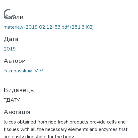
Вантажиться...
Файли
materialy-2019 02.12-53.pdf
(281.3 KB)
Дата
2019
Автори
Yakubovskaia, V. V.
Видавець
ТДАТУ
Анотація
Juices obtained from ripe fresh products provide cells and
tissues with all the necessary elements and enzymes that
are easily digestible for the body.