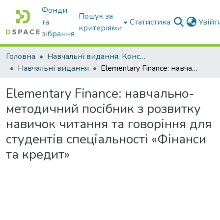
Фонди
Пошук за
та
Статистика
Увій
критеріями
зібрання
Головна
Навчальні видання. Конспекти лекцій
Навчальні видання
Elementary Finance: навчально-методичний посібник з розвитку навичок читання та говоріння для студентів спеціальності «Фінанси та кредит»
Elementary Finance: навчально-
методичний посібник з розвитку
навичок читання та говоріння для
студентів спеціальності «Фінанси
та кредит»