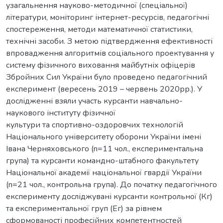
узагальнення науково-методичної (спеціальної)
літератури, моніторинг інтернет-ресурсів, педагогічні
спостереження, методи математичної статистики,
технічні засоби. З метою підтвердження ефективності
впровадження алгоритмів соціального проектування у
систему фізичного виховання майбутніх офіцерів
Збройних Сил України було проведено педагогічний
експеримент (вересень 2019 – червень 2020рр.). У
дослідженні взяли участь курсанти навчально-
наукового інституту фізичної
культури та спортивно-оздоровчих технологій
Національного університету оборони України імені
Івана Черняховського (n=11 чол., експериментальна
група) та курсанти командно-штабного факультету
Національної академії національної гвардії України
(n=21 чол., контрольна група). До початку педагогічного
експерименту досліджувані курсанти контрольної (Кг)
та експериментальної груп (Ег) за рівнем
сформованості професійних компетентностей