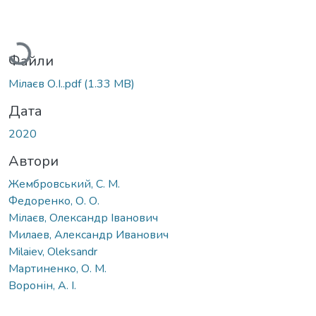
Вантажиться...
Файли
Мілаєв О.І..pdf
(1.33 MB)
Дата
2020
Автори
Жембровський, С. М.
Федоренко, О. О.
Мілаєв, Олександр Іванович
Милаев, Александр Иванович
Milaiev, Oleksandr
Мартиненко, О. М.
Воронін, А. І.