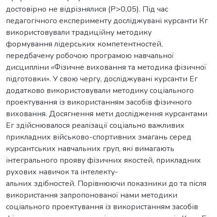
достовірно не відрізнялися (Р>0,05). Під час
педагогічного експерименту досліджувані курсанти Кг
використовували традиційну методику
формування лідерських компетентностей,
передбачену робочою програмою навчальної
дисципліни «Фізичне виховання та методика фізичної
підготовки». У свою чергу, досліджувані курсанти Ег
додатково використовували методику соціального
проектування із використанням засобів фізичного
виховання. Досягнення мети дослідження курсантами
Ег здійснювалося реалізації соціально важливих
прикладних військово-спортивних змагань серед
курсантських навчальних груп, які вимагають
інтегрального прояву фізичних якостей, прикладних
рухових навичок та інтелекту-
альних здібностей. Порівнюючи показники до та після
використання запропонованої нами методики
соціального проектування із використанням засобів