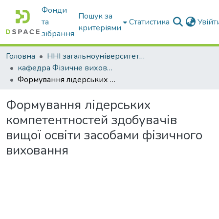
Фонди
Пошук за
та
Статистика
Увій
критеріями
зібрання
Головна
ННІ загальноуніверситетської підготовки
кафедра Фізичне виховання і спорт
Формування лідерських компетентностей здобувачів вищої освіти засобами фізичного виховання
Формування лідерських
компетентностей здобувачів
вищої освіти засобами фізичного
виховання