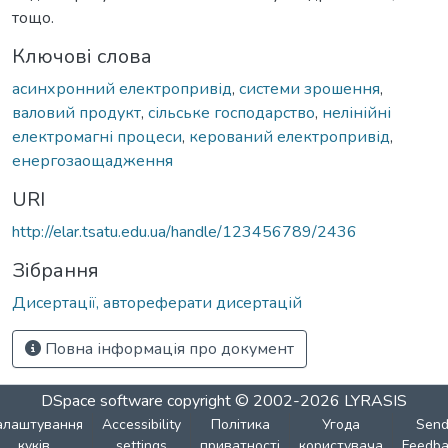
тощо.
Ключові слова
асинхронний електропривід
,
системи зрошення
,
валовий продукт
,
сільське господарство
,
нелінійні
електромагні процеси
,
керований електропривід
,
енергозаощадження
URI
http://elar.tsatu.edu.ua/handle/123456789/2436
Зібрання
Дисертації, автореферати дисертацій
Повна інформація про документ
DSpace software
copyright © 2002-2026
LYRASIS
алаштування
Accessibility
Політика
Угода
Sen
куків
settings
приватності
користувача
Feedba