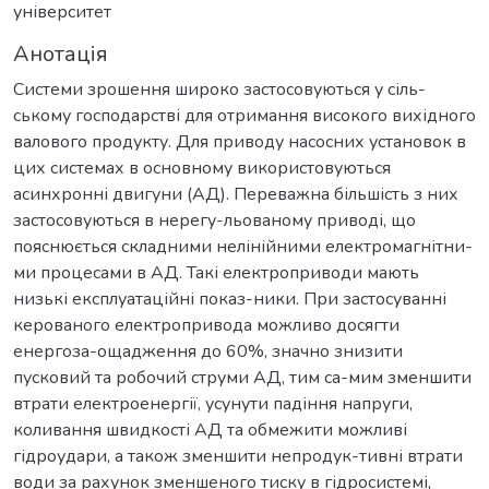
університет
Анотація
Системи зрошення широко застосовуються у сіль-
ському господарстві для отримання високого вихідного
валового продукту. Для приводу насосних установок в
цих системах в основному використовуються
асинхронні двигуни (АД). Переважна більшість з них
застосовуються в нерегу-льованому приводі, що
пояснюється складними нелінійними електромагнітни-
ми процесами в АД. Такі електроприводи мають
низькі експлуатаційні показ-ники. При застосуванні
керованого електропривода можливо досягти
енергоза-ощадження до 60%, значно знизити
пусковий та робочий струми АД, тим са-мим зменшити
втрати електроенергії, усунути падіння напруги,
коливання швидкості АД та обмежити можливі
гідроудари, а також зменшити непродук-тивні втрати
води за рахунок зменшеного тиску в гідросистемі,