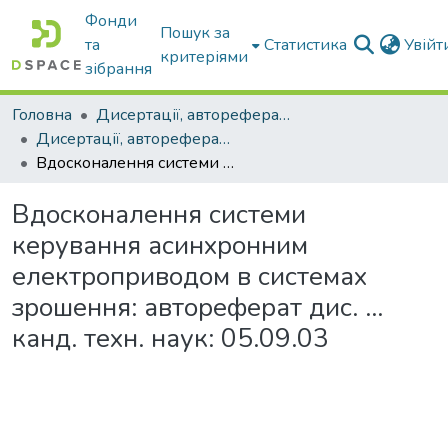
Фонди
Пошук за
та
Статистика
Увій
критеріями
зібрання
Головна
Дисертації, автореферати дисертацій
Дисертації, автореферати дисертацій
Вдосконалення системи керування асинхронним електроприводом в системах зрошення: автореферат дис. ... канд. техн. наук: 05.09.03
Вдосконалення системи
керування асинхронним
електроприводом в системах
зрошення: автореферат дис. ...
канд. техн. наук: 05.09.03