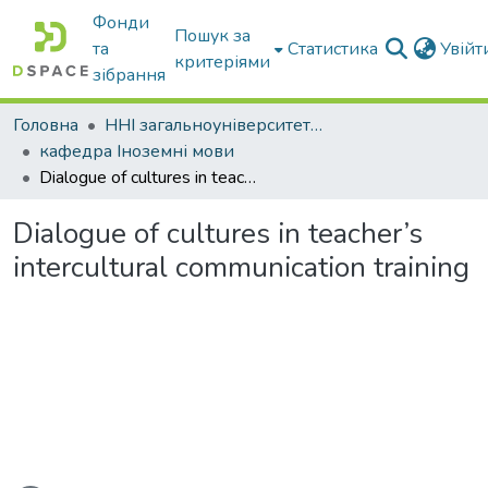
Фонди
Пошук за
та
Статистика
Увій
критеріями
зібрання
Головна
ННІ загальноуніверситетської підготовки
кафедра Іноземні мови
Dialogue of cultures in teacher’s intercultural communication training
Dialogue of cultures in teacher’s
intercultural communication training