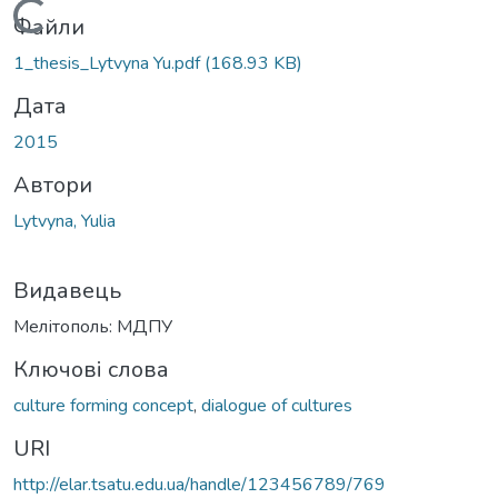
Вантажиться...
Файли
1_thesis_Lytvyna Yu.pdf
(168.93 KB)
Дата
2015
Автори
Lytvyna, Yulia
Видавець
Мелітополь: МДПУ
Ключові слова
culture forming concept
,
dialogue of cultures
URI
http://elar.tsatu.edu.ua/handle/123456789/769