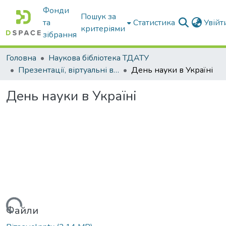
Фонди
Пошук за
та
Статистика
Увій
критеріями
зібрання
Головна
Наукова бібліотека ТДАТУ
Презентації, віртуальні виставки наукової бібліотеки
День науки в Україні
День науки в Україні
Файли