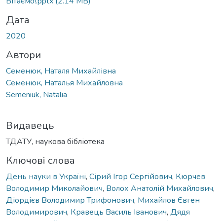
Вантажиться...
Вітаємо!.pptx
(2.14 MB)
Дата
2020
Автори
Семенюк, Наталя Михайлівна
Семенюк, Наталья Михайловна
Semeniuk, Natalia
Видавець
ТДАТУ, наукова бібліотека
Ключові слова
День науки в Україні
,
Сірий Ігор Сергійович
,
Кюрчев
Володимир Миколайович
,
Волох Анатолій Михайлович
,
Діордієв Володимир Трифонович
,
Михайлов Євген
Володимирович
,
Кравець Василь Іванович
,
Дядя