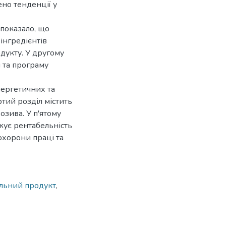
но тенденції у
показало, що
інгредієнтів
одукту. У другому
 та програму
нергетичних та
тий розділ містить
озива. У п'ятому
жує рентабельність
охорони праці та
льний продукт
,