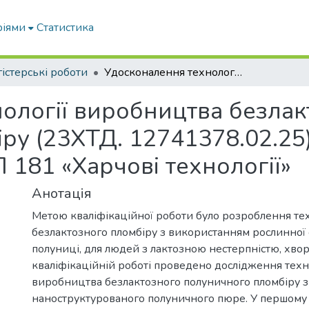
ріями
Статистика
істерські роботи
Удосконалення технології виробництва безлактозного полуничного пломбіру (23ХТД. 12741378.02.25): кваліфікаційна робота магістра ОПП 181 «Харчові технології»
ології виробництва безлак
у (23ХТД. 12741378.02.25)
 181 «Харчові технології»
Анотація
Метою кваліфікаційної роботи було розроблення тех
безлактозного пломбіру з використанням рослинної 
полуниці, для людей з лактозною нестерпністю, хвори
кваліфікаційній роботі проведено дослідження техн
виробництва безлактозного полуничного пломбіру 
наноструктурованого полуничного пюре. У першому 