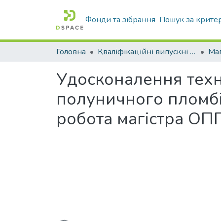
Фонди та зібрання
Пошук за крите
Головна
Кваліфікаційні випускні роботи бакалаврів і магістрів
Маг
Удосконалення техн
полуничного пломбір
робота магістра ОПП