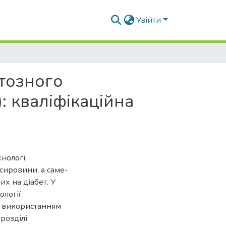
Увійти
тозного
: кваліфікаційна
нології
сировини, а саме-
х на діабет. У
ології
з використанням
розділі