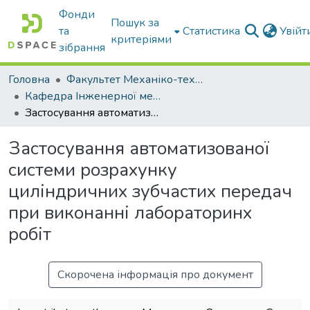
Фонди
Пошук за
та
Статистика
Увій
критеріями
зібрання
Головна
Факультет Механіко-технологічний
Кафедра Інженерної механіки та комп'ютерного проектування
Застосування автоматизованої системи розрахунку циліндричних зубчастих передач при виконанні лабораторинх робіт
Застосування автоматизованої
системи розрахунку
циліндричних зубчастих передач
при виконанні лабораторинх
робіт
Скорочена інформація про документ