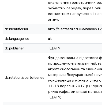
визначення геометричних розм
зубчастих передач, перевірки п
контактним напруження і нап
згину.
dc.identifier.uri
http://elar.tsatu.edu.ua/handle/
dc.language.iso
uk
dc.publisher
ТДАТУ
Фундаментальна підготовка фах
природничо-математичній, техн
агротехнологічній та економічні
матеріали Всеукраїнської наук.-
dc.relation.ispartofseries
конференції з міжнар. участю (
11-13 вересня 2017 р.) : присв
річчю кафедри вищої математик
ТДАТУ;