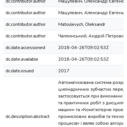
dc.contributor.author
Мацулевич, Олександр Євгенов
dc.contributor.author
Мацулевич, Александр Евгенье
dc.contributor.author
Matsulevych, Oleksandr
dc.contributor.author
Чаплинський, Андрій Петрович
dc.date.accessioned
2018-04-26T09:02:53Z
dc.date.available
2018-04-26T09:02:53Z
dc.date.issued
2017
Автоматизована система розра
циліндричних зубчастих перед
застосовується при виконанні 
та практичних робіт з дисциплі
машин» та «Комп’ютерне проек
dc.description.abstract
промислових виробів та технол
процесів» і являє собою алгори