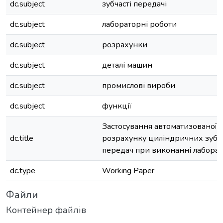
dc.subject
зубчасті передачі
dc.subject
лабораторні роботи
dc.subject
розрахунки
dc.subject
деталі машин
dc.subject
промислові вироби
dc.subject
функції
Застосування автоматизованої 
dc.title
розрахунку циліндричних зубч
передач при виконанні лаборат
dc.type
Working Paper
Файли
Контейнер файлів