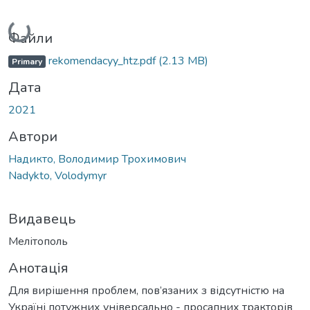
Вантажиться...
Файли
rekomendacyy_htz.pdf
(2.13 MB)
Primary
Дата
2021
Автори
Надикто, Володимир Трохимович
Nadykto, Volodymyr
Видавець
Мелітополь
Анотація
Для вирішення проблем, пов’язаних з відсутністю на
Україні потужних універсально - просапних тракторів