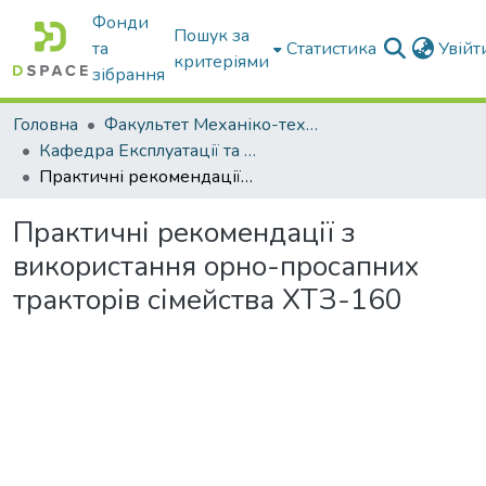
Фонди
Пошук за
та
Статистика
Увій
критеріями
зібрання
Головна
Факультет Механіко-технологічний
Кафедра Експлуатації та технічного сервісу машин
Практичні рекомендації з використання орно-просапних тракторів сімейства ХТЗ-160
Практичні рекомендації з
використання орно-просапних
тракторів сімейства ХТЗ-160