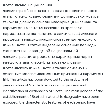
шотландської національної
лексикографії, визначено характерні риси кожного
етапу, класифіковано словники шотландської мови, а
також виділено їх основні класифікаційні ознаки та
параметри. RU: Статья посвящена проблеме
периодизации шотландского лексикографического
процесса и классификации словарей шотландского
языка Скотс. В статье выделено основные периоды
становления шотландской национальной
лексикографии, определено характерные черты
каждого этапа, классифицировано словари
шотландского языка Скотс, а также описано их
основные классификационные признаки и параметры.
EN: The article has been devoted to the problem of
periodization of Scottish lexicographic process and
classification of dictionaries of Scots. The main periods of the
establishment of Scottish national lexicography have been
exposed, the characteristic features of each period have