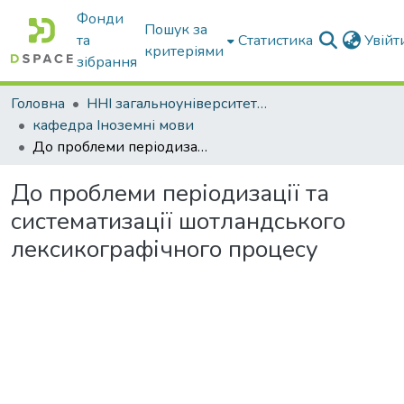
Фонди
Пошук за
та
Статистика
Увій
критеріями
зібрання
Головна
ННІ загальноуніверситетської підготовки
кафедра Іноземні мови
До проблеми періодизації та систематизації шотландського лексикографічного процесу
До проблеми періодизації та
систематизації шотландського
лексикографічного процесу