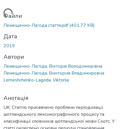
житься...
Файли
Лемещенко-Лагода стаття.pdf
(401.77 KB)
Дата
2019
Автори
Лемещенко-Лагода, Вікторія Володимирівна
Лемещенко-Лагода, Виктория Владимировна
Lemeshchenko-Lagoda, Viktoriia
Анотація
UK: Статтю присвячено проблемі періодизації
шотландського лексикографічного процесу та
класифікації словників шотландської мови Скотс. У
статті окреслено основні періоди становлення