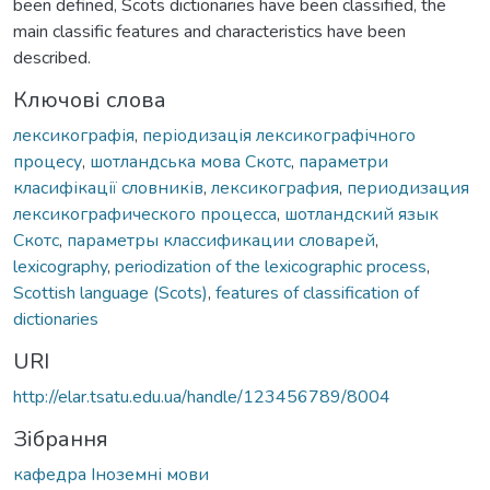
been defined, Scots dictionaries have been classified, the
main classific features and characteristics have been
described.
Ключові слова
лексикографія
,
періодизація лексикографічного
процесу
,
шотландська мова Скотс
,
параметри
класифікації словників
,
лексикография
,
периодизация
лексикографического процесса
,
шотландский язык
Скотс
,
параметры классификации словарей
,
lexicography
,
periodization of the lexicographic process
,
Scottish language (Scots)
,
features of classification of
dictionaries
URI
http://elar.tsatu.edu.ua/handle/123456789/8004
Зібрання
кафедра Іноземні мови