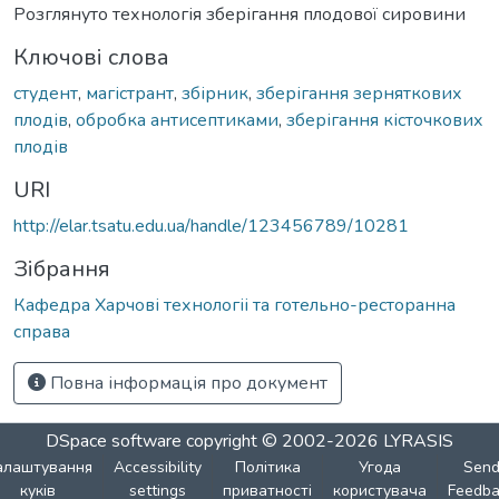
Розглянуто технологія зберігання плодової сировини
Ключові слова
студент
,
магістрант
,
збірник
,
зберігання зерняткових
плодів
,
обробка антисептиками
,
зберігання кісточкових
плодів
URI
http://elar.tsatu.edu.ua/handle/123456789/10281
Зібрання
Кафедра Харчові технологіі та готельно-ресторанна
справа
Повна інформація про документ
DSpace software
copyright © 2002-2026
LYRASIS
алаштування
Accessibility
Політика
Угода
Sen
куків
settings
приватності
користувача
Feedba