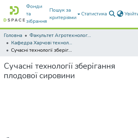
Фонди
Пошук за
та
Статистика
Увій
критеріями
зібрання
Головна
Факультет Агротехнологій та екології
Кафедра Харчові технологіі та готельно-ресторанна справа
Сучасні технології зберігання плодової сировини
Сучасні технології зберігання
плодової сировини