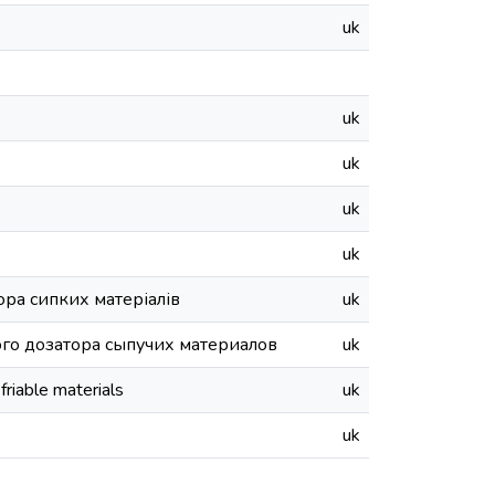
uk
uk
uk
uk
uk
ра сипких матеріалів
uk
го дозатора сыпучих материалов
uk
friable materials
uk
uk