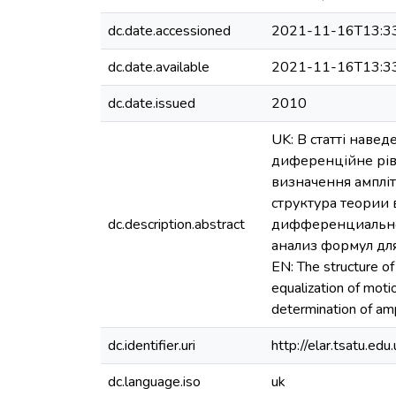
dc.date.accessioned
2021-11-16T13:3
dc.date.available
2021-11-16T13:3
dc.date.issued
2010
UK: В статті наве
диференційне рівн
визначення ампліт
структура теории
dc.description.abstract
дифференциальное
анализ формул дл
EN: The structure of 
equalization of moti
determination of amp
dc.identifier.uri
http://elar.tsatu.
dc.language.iso
uk