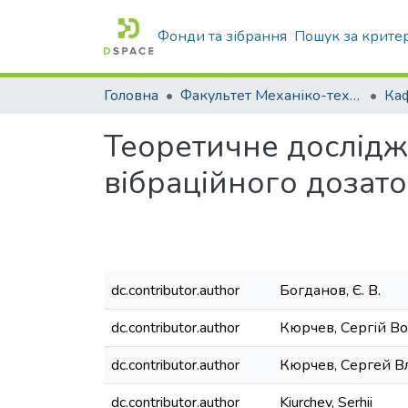
Фонди та зібрання
Пошук за крите
Головна
Факультет Механіко-технологічний
Теоретичне дослід
вібраційного дозато
dc.contributor.author
Богданов, Є. В.
dc.contributor.author
Кюрчев, Сергій В
dc.contributor.author
Кюрчев, Сергей 
dc.contributor.author
Kiurchev, Serhii