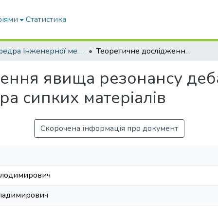
ріями
Статистика
Кафедра Інженерної механіки та комп'ютерного проектування
Теоретичне дослідження явища резонансу дебалансного вібраційного дозатора сипких матеріалів
ження явища резонансу деб
ра сипких матеріалів
Скорочена інформація про документ
олодимирович
Владимирович