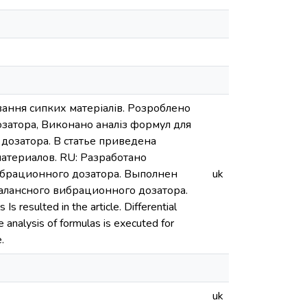
ування сипких матеріалів. Розроблено
затора, Виконано аналіз формул для
дозатора. В статье приведена
атериалов. RU: Разработано
брационного дозатора. Выполнен
uk
алансного вибрационного дозатора.
Is resulted in the article. Differential
e analysis of formulas is executed for
.
uk