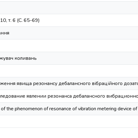
0, т. 6 (С. 65-69)
ання
жувач коливань
ження явища резонансу дебалансного вібраційного дозато
следование явлении резонанса дебалансного вибрационно
 of the phenomenon of resonance of vibration metering device of 