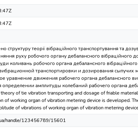
3:47Z
3:47Z
дено структуру теорії вібраційного транспортування та доз
яння руху робочого органу дебалансного вібраційного до
уди коливань робочого органа дебалансного вібраційного 
 вибрационной транспортировки и дозирования сыпучих м
 уравнение движения рабочего органа дебалансного ви
я определении амплитуды колебаний рабочего органа деб
theory of tie vibration transporting and dosage of friable materials 
on of working organ of vibration metering device is developed. Th
litude of vibrations of working organ of vibration metering device
edu.ua/handle/123456789/15601