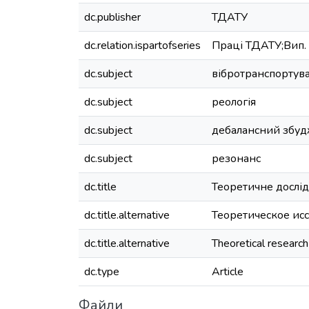
dc.publisher
ТДАТУ
dc.relation.ispartofseries
Праці ТДАТУ;Вип. 1
dc.subject
вібротранспортув
dc.subject
реологія
dc.subject
дебалансний збуд
dc.subject
резонанс
dc.title
Теоретичне дослід
dc.title.alternative
Теоретическое ис
dc.title.alternative
Theoretical research
dc.type
Article
Файли