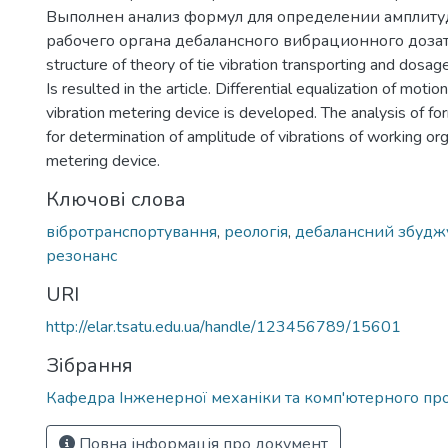
Выполнен анализ формул для определении амплит
рабочего органа дебалансного вибрационного дозат
structure of theory of tie vibration transporting and dosage
Is resulted in the article. Differential equalization of moti
vibration metering device is developed. The analysis of fo
for determination of amplitude of vibrations of working org
metering device.
Ключові слова
вібротранспортування
,
реологія
,
дебалансний збудж
резонанс
URI
http://elar.tsatu.edu.ua/handle/123456789/15601
Зібрання
Кафедра Інженерної механіки та комп'ютерного пр
Повна інформація про документ