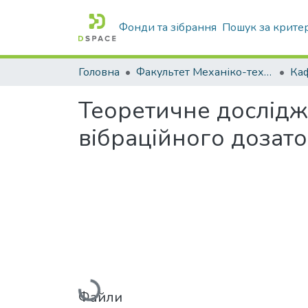
Фонди та зібрання
Пошук за крите
Головна
Факультет Механіко-технологічний
Теоретичне дослід
вібраційного дозато
Вантажиться...
Файли