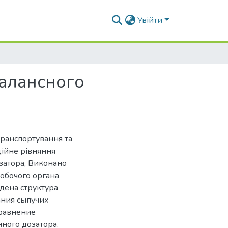
Увійти
алансного
 транспортування та
ційне рівняння
затора, Виконано
робочого органа
едена структура
ния сыпучих
уравнение
ного дозатора.