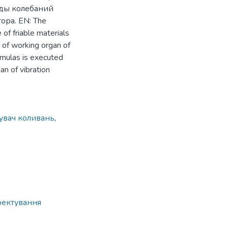
уды колебаний
ора. EN: The
 of friable materials
on of working organ of
rmulas is executed
an of vibration
увач коливань
,
оектування