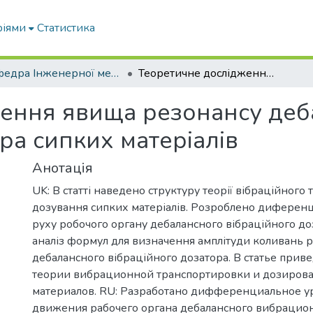
ріями
Статистика
Кафедра Інженерної механіки та комп'ютерного проектування
Теоретичне дослідження явища резонансу дебалансного вібраційного дозатора сипких матеріалів
ження явища резонансу деб
ра сипких матеріалів
Анотація
UK: В статті наведено структуру теорії вібраційного
дозування сипких матеріалів. Розроблено диферен
руху робочого органу дебалансного вібраційного до
аналіз формул для визначення амплітуди коливань 
дебалансного вібраційного дозатора. В статье прив
теории вибрационной транспортировки и дозирова
материалов. RU: Разработано дифференциальное 
движения рабочего органа дебалансного вибрацион