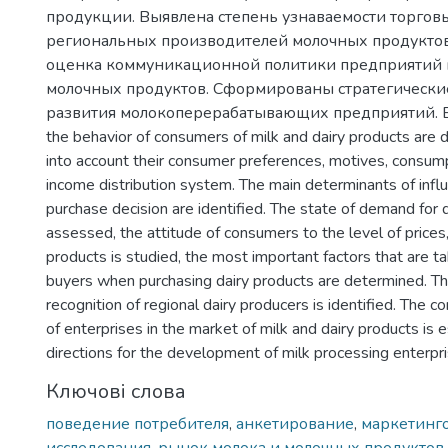
продукции. Выявлена степень узнаваемости торгов
региональных производителей молочных продукто
оценка коммуникационной политики предприятий 
молочных продуктов. Сформированы стратегически
развития молокоперерабатывающих предприятий. EN:
the behavior of consumers of milk and dairy products are 
into account their consumer preferences, motives, consum
income distribution system. The main determinants of infl
purchase decision are identified. The state of demand for d
assessed, the attitude of consumers to the level of prices, 
products is studied, the most important factors that are t
buyers when purchasing dairy products are determined. T
recognition of regional dairy producers is identified. The 
of enterprises in the market of milk and dairy products is 
directions for the development of milk processing enterpr
Ключові слова
поведение потребителя
,
анкетирование
,
маркетинг