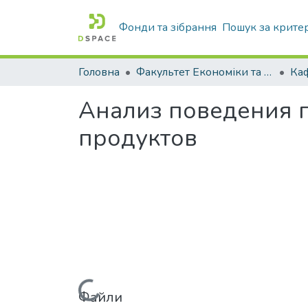
Фонди та зібрання
Пошук за крите
Головна
Факультет Економіки та бізнесу
Ка
Анализ поведения 
продуктов
Файли