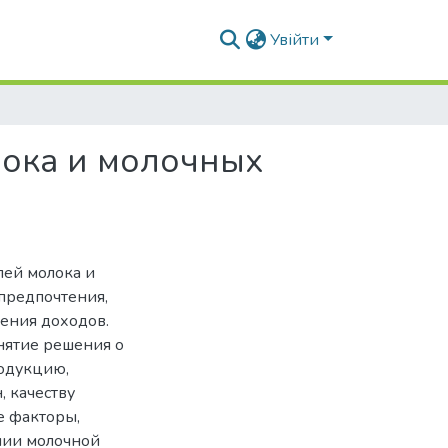
Увійти
лока и молочных
лей молока и
предпочтения,
ления доходов.
нятие решения о
родукцию,
 качеству
е факторы,
нии молочной