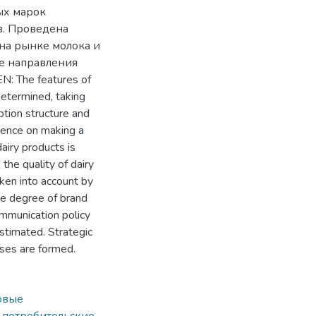
ых марок
в. Проведена
на рынке молока и
е направления
 The features of
determined, taking
ption structure and
uence on making a
airy products is
the quality of dairy
aken into account by
he degree of brand
communication policy
estimated. Strategic
ises are formed.
овые