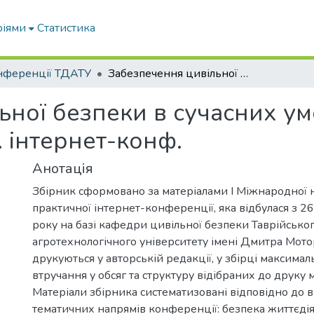
ріями
Статистика
нференції ТДАТУ
Забезпечення цивільної безпеки в сучасних умовах : матеріали Міжнар. наук.-практ. інтернет-конф.
ної безпеки в сучасних ум
. інтернет-конф.
Анотація
Збірник сформовано за матеріалами І Міжнародної 
практичної інтернет-конференції, яка відбулася з 26
року на базі кафедри цивільної безпеки Таврійськ
агротехнологічного університету імені Дмитра Мото
друкуються у авторській редакції, у збірці максим
втручання у обсяг та структуру відібраних до друку м
Матеріали збірника систематизовані відповідно до 
тематичних напрямів конференції: безпека життєдія