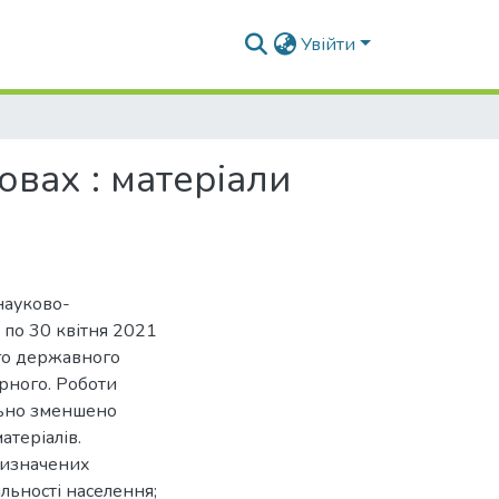
Увійти
овах : матеріали
науково-
 по 30 квітня 2021
ого державного
рного. Роботи
ально зменшено
атеріалів.
визначених
льності населення;