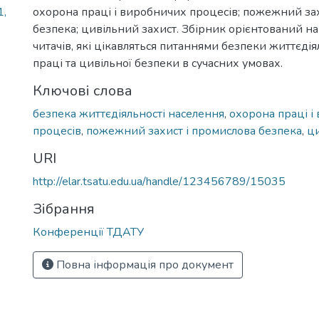
1,
охорона праці і виробничих процесів; пожежний зах
безпека; цивільний захист. Збірник орієнтований н
читачів, які цікавляться питаннями безпеки життєдія
праці та цивільної безпеки в сучасних умовах.
Ключові слова
безпека життєдіяльності населення
,
охорона праці і
процесів
,
пожежний захист і промислова безпека
,
ци
URI
http://elar.tsatu.edu.ua/handle/123456789/15035
Зібрання
Конференції ТДАТУ
Повна інформація про документ