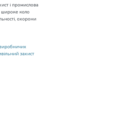
ист і промислова
а широке коло
льності, охорони
 виробничих
вільний захист