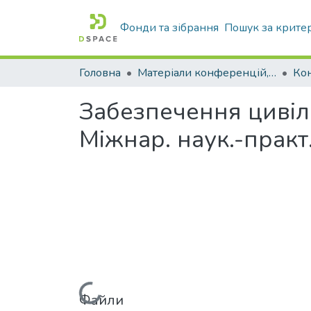
Фонди та зібрання
Пошук за крите
Головна
Матеріали конференцій, збірники ТДАТУ
Ко
Забезпечення цивіль
Міжнар. наук.-практ
Файли