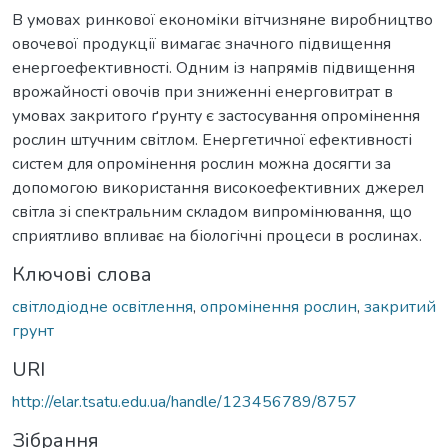
В умовах ринкової економіки вітчизняне виробництво
овочевої продукції вимагає значного підвищення
енергоефективності. Одним із напрямів підвищення
врожайності овочів при зниженні енерговитрат в
умовах закритого ґрунту є застосування опромінення
рослин штучним світлом. Енергетичної ефективності
систем для опромінення рослин можна досягти за
допомогою використання високоефективних джерел
світла зі спектральним складом випромінювання, що
сприятливо впливає на біологічні процеси в рослинах.
Ключові слова
світлодіодне освітлення
,
опромінення рослин
,
закритий
грунт
URI
http://elar.tsatu.edu.ua/handle/123456789/8757
Зібрання