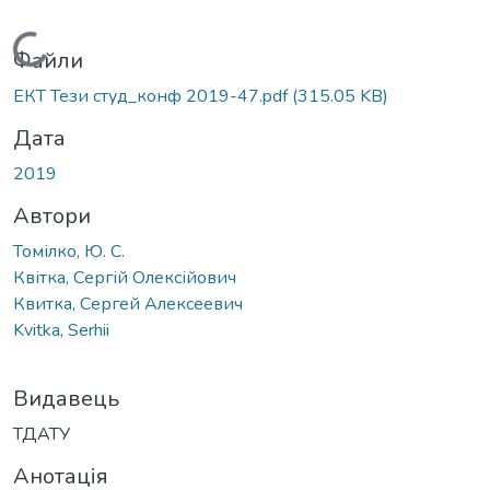
Вантажиться...
Файли
ЕКТ Тези студ_конф 2019-47.pdf
(315.05 KB)
Дата
2019
Автори
Томілко, Ю. С.
Квітка, Сергій Олексійович
Квитка, Сергей Алексеевич
Kvitka, Serhii
Видавець
ТДАТУ
Анотація