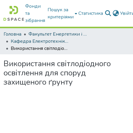
Фонди
Пошук за
та
Статистика
Увій
критеріями
зібрання
Головна
Факультет Енергетики і комп'ютерних технологій
Кафедра Електротехніки і електромеханіки ім. проф. В.В. Овчарова
Використання світлодіодного освітлення для споруд захищеного ґрунту
Використання світлодіодного
освітлення для споруд
захищеного ґрунту