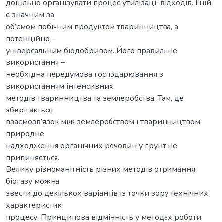
доцільно організувати процес утилізації відходів. Гній
є значним за
об’ємом побічним продуктом тваринництва, а
потенційно –
універсальним біодобривом. Його правильне
використання –
необхідна передумова господарювання з
використанням інтенсивних
методів тваринництва та землеробства. Там, де
зберігається
взаємозв’язок між землеробством і тваринництвом,
природне
надходження органічних речовин у ґрунт не
припиняється.
Велику різноманітність різних методів отримання
біогазу можна
звести до декількох варіантів із точки зору технічних
характеристик
процесу. Принципова відмінність у методах роботи