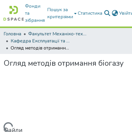
Фонди
Пошук за
та
Статистика
Увій
критеріями
зібрання
Головна
Факультет Механіко-технологічний
Кафедра Експлуатації та технічного сервісу машин
Огляд методів отримання біогазу
Огляд методів отримання біогазу
Файли