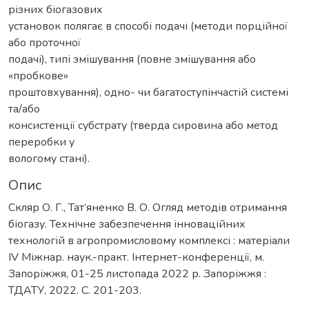
різних біогазових
установок полягає в способі подачі (методи порційної
або проточної
подачі), типі змішування (повне змішування або
«пробкове»
проштовхування), одно- чи багатоступінчастій системі
та/або
консистенції субстрату (тверда сировина або метод
переробки у
вологому стані).
Опис
Скляр О. Г., Тат’яненко В. О. Огляд методів отримання
біогазу. Технічне забезпечення інноваційних
технологій в агропромисловому комплексі : матеріали
IV Міжнар. наук.-практ. Інтернет-конференції, м.
Запоріжжя, 01-25 листопада 2022 р. Запоріжжя :
ТДАТУ, 2022. С. 201-203.