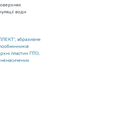
поверхнях
куляції води
ПЛЕКТ”
,
абразивне
плообмінників
ерхні пластин ПТО
,
 ненасичених