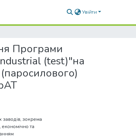
Увійти
ння Програми
ustrial (test)"на
 (паросилового)
ПрАТ
х заводів, зокрема
, економічно та
ванням