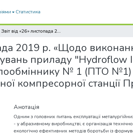
ріями
Статистика
Звіт від «26» листопада 2019 р. «Щодо виконання Програми виробничих випробувань приладу "Hydroflow Industrial (test)"на пластинчастому теплообміннику № 1 (ПТО №1) (паросилового) цеху № 18 центральної компресорної станції ПрАТ «Запоріжабразив»
опада 2019 р. «Щодо викона
ань приладу "Hydroflow Ind
лообміннику № 1 (ПТО №1)
ної компресорної станції 
Анотація
Одним з головних питань експлуатації металургійни
- у абразивному виробництві, є організація технічно
екологічно ефективних методів боротьби із форму