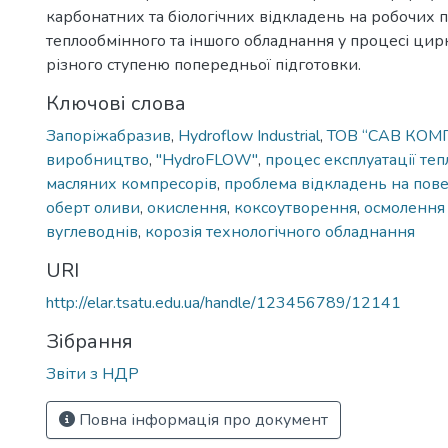
карбонатних та біологічних відкладень на робочих 
теплообмінного та іншого обладнання у процесі цир
різного ступеню попередньої підготовки.
Ключові слова
Запоріжабразив
,
Hydroflow Industrial
,
ТОВ “САВ КОМ
виробництво
,
"HydroFLOW"
,
процес експлуатації те
масляних компресорів
,
проблема відкладень на пов
оберт оливи
,
окислення
,
коксоутворення
,
осмолення
вуглеводнів
,
корозія технологічного обладнання
URI
http://elar.tsatu.edu.ua/handle/123456789/12141
Зібрання
Звіти з НДР
Повна інформація про документ