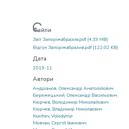
Вантажиться...
Файли
Звіт Запоріжабразив.pdf
(4.39 MB)
Відгук Запоріжабразив.pdf
(122.02 KB)
Дата
2019-11
Автори
Андріанов, Олександр Анатолійович
Бережецький, Олександр Васильович
Кюрчев, Володимир Миколайович
Кюрчев, Владимир Николаевич
Kiurchev, Volodymyr
Мовчан, Сергій Іванович