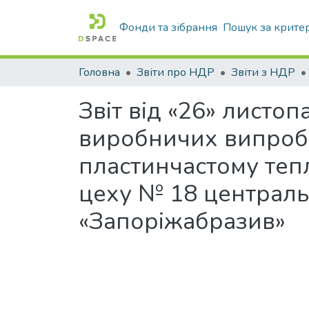
Фонди та зібрання
Пошук за крите
Головна
Звіти про НДР
Звіти з НДР
Звіт від «26» лист
виробничих випробув
пластинчастому теп
цеху № 18 централь
«Запоріжабразив»